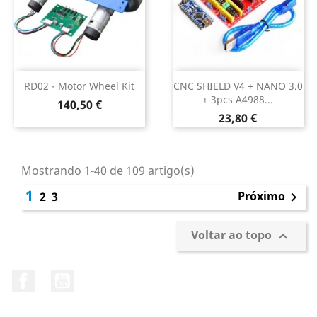
RD02 - Motor Wheel Kit
CNC SHIELD V4 + NANO 3.0
+ 3pcs A4988...
Preço
140,50 €
Preço
23,80 €
Mostrando 1-40 de 109 artigo(s)
1
Próximo
2
3

Voltar ao topo

Facebook
YouTube