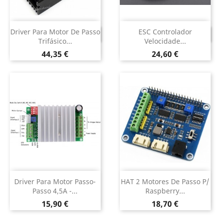
Driver Para Motor De Passo
ESC Controlador
DESCONTINUADO
DESCONTINUADO
Trifásico...
Velocidade...
Preço
Preço
44,35 €
24,60 €
Driver Para Motor Passo-
HAT 2 Motores De Passo P/
Passo 4,5A -...
Raspberry...
Preço
Preço
15,90 €
18,70 €