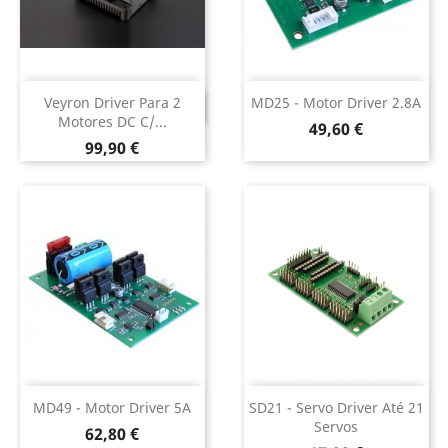
Veyron Driver Para 2
MD25 - Motor Driver 2.8A
DESCONTINUADO
Motores DC C/...
Preço
49,60 €
Preço
99,90 €
MD49 - Motor Driver 5A
SD21 - Servo Driver Até 21
Servos
Preço
62,80 €