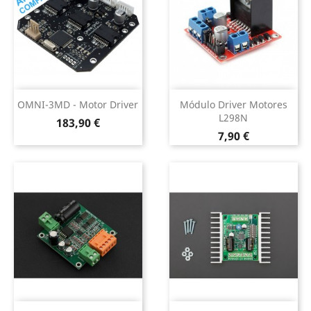
OMNI-3MD - Motor Driver
Módulo Driver Motores
L298N
Preço
183,90 €
Preço
7,90 €