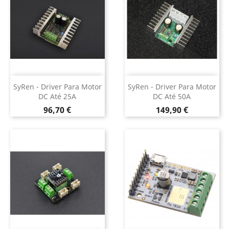
SyRen - Driver Para Motor
SyRen - Driver Para Motor
DC Até 25A
DC Até 50A
Preço
Preço
96,70 €
149,90 €