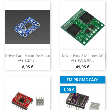
Driver Para Motor De Passo
Driver Para 2 Motroes DC
DESCONTINUADO
Até 1.2A E...
Até 16V E 9A...
Preço
Preço
8,95 €
49,95 €
EM PROMOÇÃO!
-1,00 €