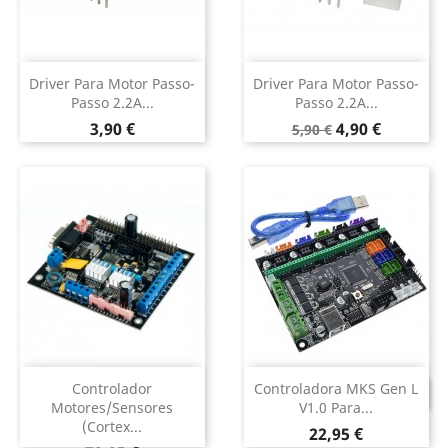
Driver Para Motor Passo-
Driver Para Motor Passo-
Passo 2.2A...
Passo 2.2A...
Preço
Preço
Preço
3,90 €
4,90 €
5,90 €
normal
Controlador
Controladora MKS Gen L
DESCONTINUADO
Motores/Sensores
V1.0 Para...
(Cortex...
Preço
22,95 €