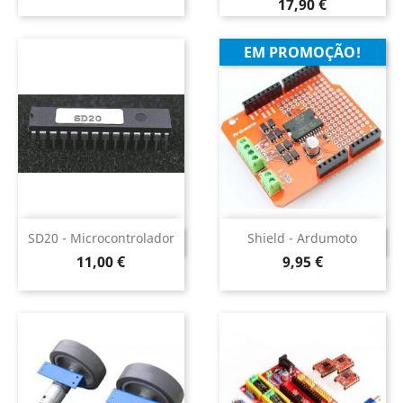
Preço
17,90 €
EM PROMOÇÃO!
SD20 - Microcontrolador
Shield - Ardumoto
DESCONTINUADO
DESCONTINUADO
Preço
Preço
11,00 €
9,95 €