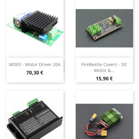
MD03 - Motor Driver 20A
FireBeetle Covers - DC
DESCONTINUADO
Motor &...
Preço
70,30 €
Preço
15,90 €