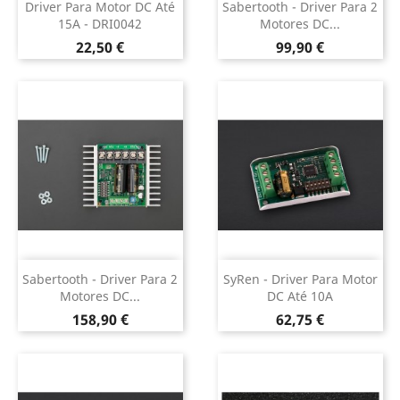
Driver Para Motor DC Até
Sabertooth - Driver Para 2
15A - DRI0042
Motores DC...
Preço
Preço
22,50 €
99,90 €
Sabertooth - Driver Para 2
SyRen - Driver Para Motor
Motores DC...
DC Até 10A
Preço
Preço
158,90 €
62,75 €