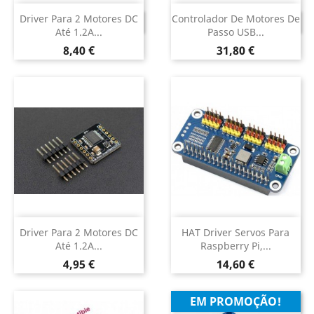
Driver Para 2 Motores DC
Controlador De Motores De
DESCONTINUADO
DESCONTINUADO
Até 1.2A...
Passo USB...
Preço
Preço
8,40 €
31,80 €
Driver Para 2 Motores DC
HAT Driver Servos Para
Até 1.2A...
Raspberry Pi,...
Preço
Preço
4,95 €
14,60 €
EM PROMOÇÃO!