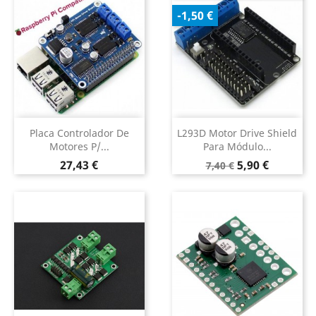
-1,50 €
Placa Controlador De
L293D Motor Drive Shield
Motores P/...
Para Módulo...
Preço
Preço
Preço
27,43 €
5,90 €
7,40 €
normal