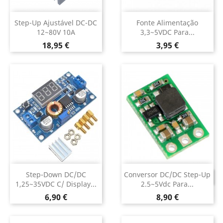
Step-Up Ajustável DC-DC
Fonte Alimentação
12~80V 10A
3,3~5VDC Para...
Preço
Preço
18,95 €
3,95 €
Step-Down DC/DC
Conversor DC/DC Step-Up
DESCONTINUADO
1,25~35VDC C/ Display...
2.5~5Vdc Para...
Preço
Preço
6,90 €
8,90 €