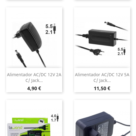
Alimentador AC/DC 12V 2A
Alimentador AC/DC 12V 5A
C/ Jack...
C/ Jack...
Preço
Preço
4,90 €
11,50 €