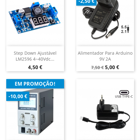
-2,50 €
Step Down Ajustável
Alimentador Para Arduino
LM2596 4~40Vdc...
9V 2A
Preço
Preço
Preço
4,50 €
5,00 €
7,50 €
normal
EM PROMOÇÃO!
-10,00 €