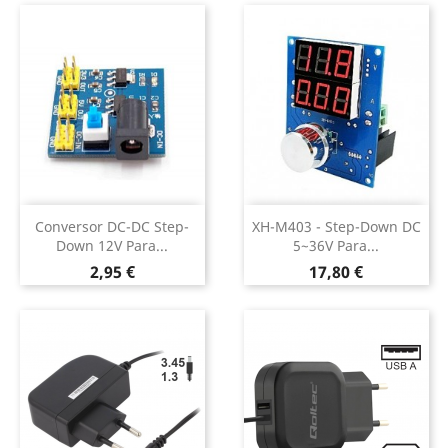
Conversor DC-DC Step-
XH-M403 - Step-Down DC
Down 12V Para...
5~36V Para...
Preço
Preço
2,95 €
17,80 €