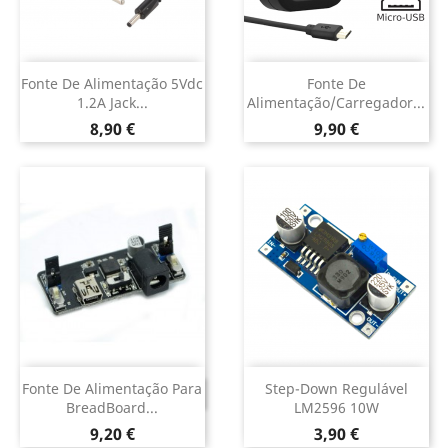
Fonte De Alimentação 5Vdc
Fonte De
1.2A Jack...
Alimentação/Carregador...
Preço
Preço
8,90 €
9,90 €
Fonte De Alimentação Para
Step-Down Regulável
DESCONTINUADO
BreadBoard...
LM2596 10W
Preço
Preço
9,20 €
3,90 €