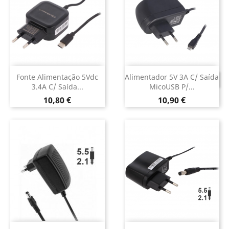
Fonte Alimentação 5Vdc
Alimentador 5V 3A C/ Saída
DESCONTINUADO
3.4A C/ Saída...
MicoUSB P/...
Preço
Preço
10,80 €
10,90 €