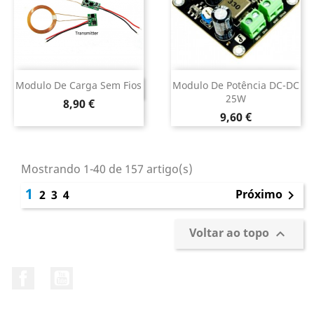
Modulo De Carga Sem Fios
Modulo De Potência DC-DC
DESCONTINUADO
25W
Preço
8,90 €
Preço
9,60 €
Mostrando 1-40 de 157 artigo(s)
1
Próximo
2
3
4

Voltar ao topo

Facebook
YouTube