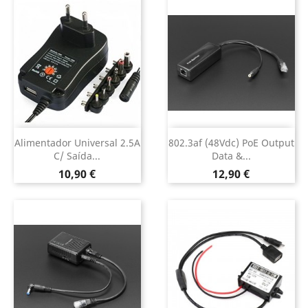
Alimentador Universal 2.5A
802.3af (48Vdc) PoE Output
C/ Saída...
Data &...
Preço
Preço
10,90 €
12,90 €