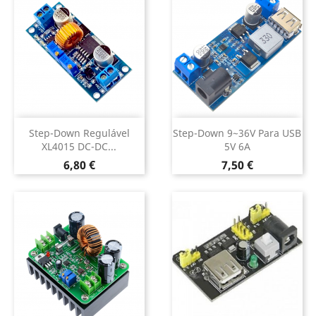
Step-Down Regulável
Step-Down 9~36V Para USB
XL4015 DC-DC...
5V 6A
Preço
Preço
6,80 €
7,50 €