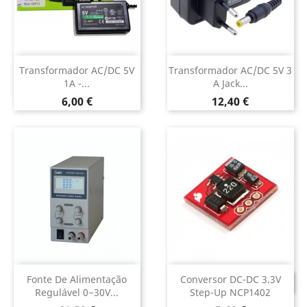
Transformador AC/DC 5V
Transformador AC/DC 5V 3
1A -...
A Jack...
Preço
Preço
6,00 €
12,40 €
Fonte De Alimentação
Conversor DC-DC 3.3V
DESCONTINUADO
Regulável 0~30V...
Step-Up NCP1402