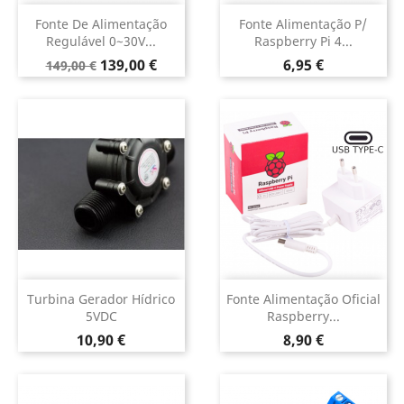
Fonte De Alimentação
Fonte Alimentação P/
Regulável 0~30V...
Raspberry Pi 4...
Preço
Preço
Preço
139,00 €
6,95 €
149,00 €
normal
Turbina Gerador Hídrico
Fonte Alimentação Oficial
5VDC
Raspberry...
Preço
Preço
10,90 €
8,90 €