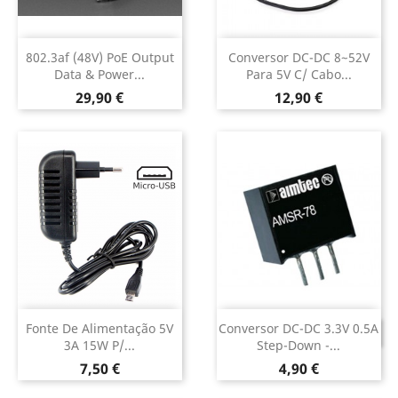
802.3af (48V) PoE Output
Conversor DC-DC 8~52V
Data & Power...
Para 5V C/ Cabo...
Preço
Preço
29,90 €
12,90 €
Fonte De Alimentação 5V
Conversor DC-DC 3.3V 0.5A
DESCONTINUADO
3A 15W P/...
Step-Down -...
Preço
Preço
7,50 €
4,90 €