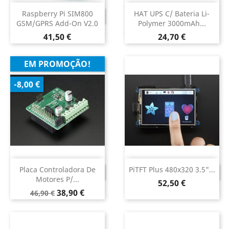
Raspberry Pi SIM800
HAT UPS C/ Bateria Li-
DESCONTINUADO
GSM/GPRS Add-On V2.0
Polymer 3000mAh...
Preço
Preço
41,50 €
24,70 €
EM PROMOÇÃO!
-8,00 €
Placa Controladora De
PiTFT Plus 480x320 3.5"...
DESCONTINUADO
DESCONTINUADO
Motores P/...
Preço
52,50 €
Preço
Preço
38,90 €
46,90 €
normal