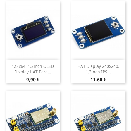
128x64, 1.3inch OLED
HAT Display 240x240,
Display HAT Para...
1.3inch IPS...
Preço
Preço
9,90 €
11,60 €