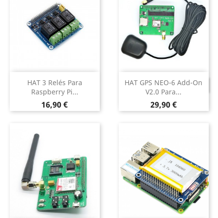
HAT 3 Relés Para
HAT GPS NEO-6 Add-On
DESCONTINUADO
Raspberry Pi...
V2.0 Para...
Preço
Preço
16,90 €
29,90 €