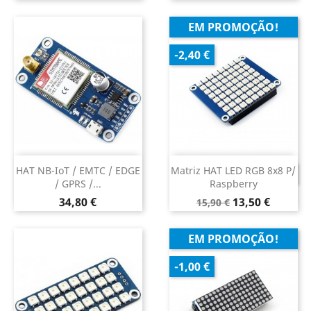
EM PROMOÇÃO!
-2,40 €
HAT NB-IoT / EMTC / EDGE
Matriz HAT LED RGB 8x8 P/
DESCONTINUADO
/ GPRS /...
Raspberry
Preço
Preço
Preço
34,80 €
13,50 €
15,90 €
normal
EM PROMOÇÃO!
-1,00 €