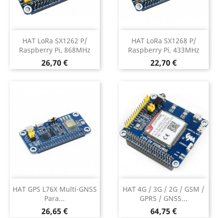
HAT LoRa SX1262 P/
HAT LoRa SX1268 P/
Raspberry Pi, 868MHz
Raspberry Pi, 433MHz
Preço
Preço
26,70 €
22,70 €
HAT GPS L76X Multi-GNSS
HAT 4G / 3G / 2G / GSM /
Para...
GPRS / GNSS...
Preço
Preço
26,65 €
64,75 €