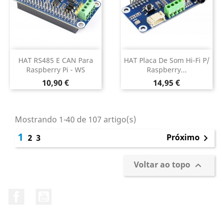
HAT RS485 E CAN Para
HAT Placa De Som Hi-Fi P/
Raspberry Pi - WS
Raspberry...
Preço
Preço
10,90 €
14,95 €
Mostrando 1-40 de 107 artigo(s)
1
Próximo
2
3

Voltar ao topo

Facebook
YouTube