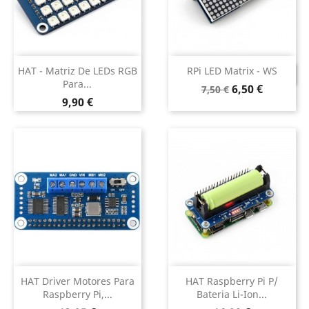
HAT - Matriz De LEDs RGB
RPi LED Matrix - WS
DESCONTINUADO
Para...
Preço
Preço
6,50 €
7,50 €
Preço
9,90 €
normal
HAT Driver Motores Para
HAT Raspberry Pi P/
Raspberry Pi,...
Bateria Li-Ion...