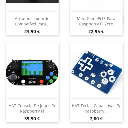
Arduino Leonardo
Mini GamePi15 Para
DESCONTINUADO
Compatível Para...
Raspberry Pi Zero
Preço
Preço
23,90 €
22,95 €
HAT Consola De Jogos P/
HAT Teclas Capacitivas P/
Raspberry Pi
Raspberry...
Preço
Preço
39,90 €
7,80 €