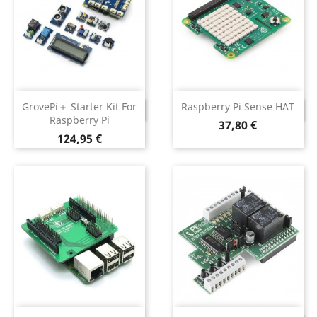
GrovePi＋ Starter Kit For
Raspberry Pi Sense HAT
DESCONTINUADO
DESCONTINUADO
Raspberry Pi
Preço
37,80 €
Preço
124,95 €