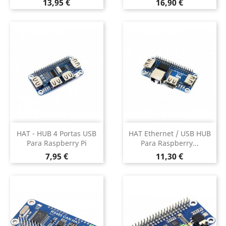
Preço
Preço
13,95 €
16,90 €
HAT - HUB 4 Portas USB
HAT Ethernet / USB HUB
Para Raspberry Pi
Para Raspberry...
Preço
Preço
7,95 €
11,30 €