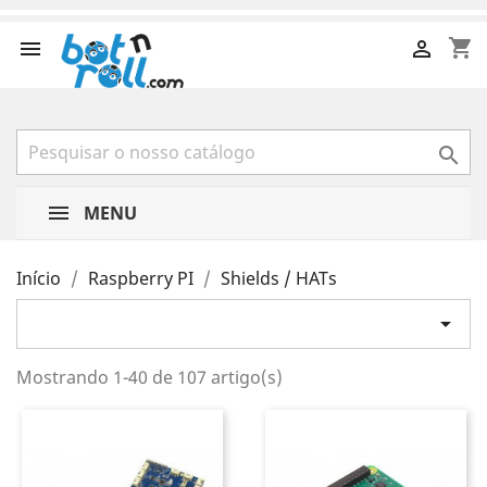
shopping_cart



MENU
Início
Raspberry PI
Shields / HATs

Mostrando 1-40 de 107 artigo(s)