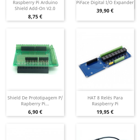
Raspberry Pi Arduino
PiFace Digital I/O Expander
DESCONTINUADO
Shield Add-On V2.0
Preço
39,90 €
Preço
8,75 €
Shield De Prototipagem P/
HAT 8 Relés Para
Rapberry Pi...
Raspberry Pi
Preço
Preço
6,90 €
19,95 €