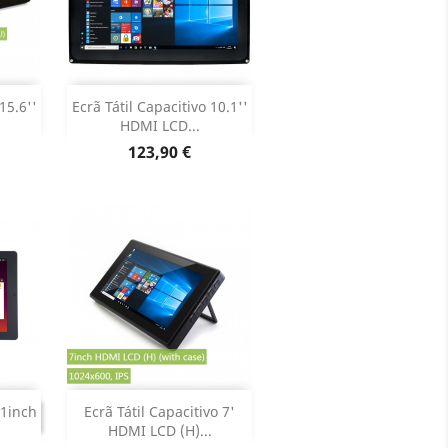
Adicionar


15.6''
Ecrã Tátil Capacitivo 10.1''
HDMI LCD...
oduto
Dados do produto

Preço
123,90 €
Adicionar

ADO
.1inch
Ecrã Tátil Capacitivo 7'
UADO
HDMI LCD (H)...