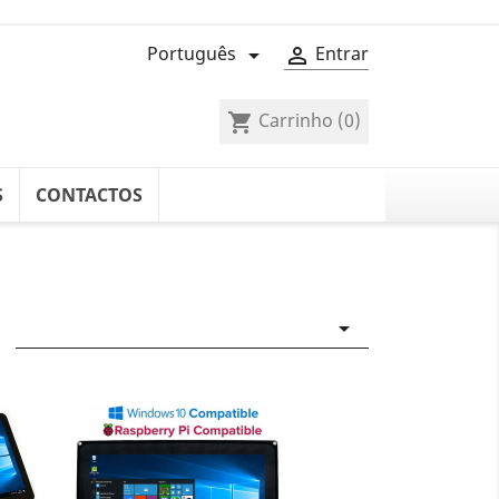
Português
Entrar


Carrinho
(0)
shopping_cart
S
CONTACTOS
