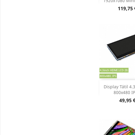
1920x1080 Mini
Preço
119,75 
Adiciona
Display Tátil 4
800x480 IP
Dados do

Preço
49,95 