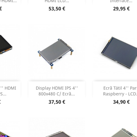
-HDMI...
HDMI LCD...
Interface...
Dados do produto
Dados do pr


Preço
Preço
€
53,50 €
29,95 €
r
Adicionar
Adicionar


.3'' HDMI
Display HDMI IPS 4''
Ecrã Tátil 4'' Pa
S...
800x480 C/ Ecrã...
Raspberry - LCD.
 produto
Dados do produto
Dados do pr


Preço
Preço
€
37,50 €
34,90 €