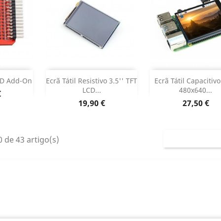
r
Adicionar
Adicionar


ED Add-On
Ecrã Tátil Resistivo 3.5'' TFT
Ecrã Tátil Capacitivo
LCD...
480x640...
€
 produto
Dados do produto
Dados do pr


Preço
Preço
19,90 €
27,50 €
 de 43 artigo(s)