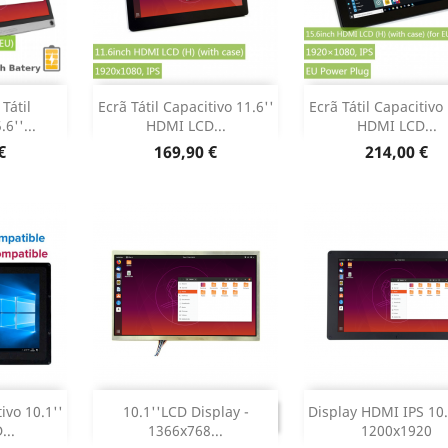
r
Adicionar
Adicionar


 Tátil
Ecrã Tátil Capacitivo 11.6''
Ecrã Tátil Capacitivo 
6''...
HDMI LCD...
HDMI LCD...
 produto
Dados do produto
Dados do pr


Preço
Preço
€
169,90 €
214,00 €
r



DESCONTINUADO
DESCONTINU
ivo 10.1''
10.1''LCD Display -
Display HDMI IPS 10
DESCONTINUADO
DESCONTIN
..
1366x768...
1200x1920