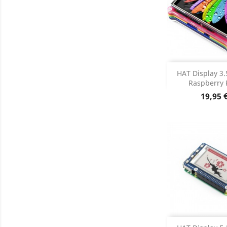
Adiciona
HAT Display 3.
Raspberry Pi
Dados do

Preço
19,95 
DESCONT