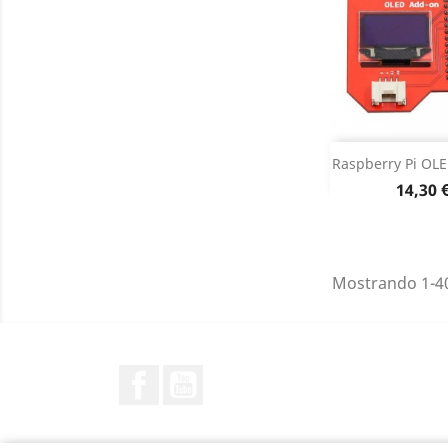
Adiciona
Raspberry Pi OL
Preço
14,30 
Dados do

Mostrando 1-40
Facebook
YouTube