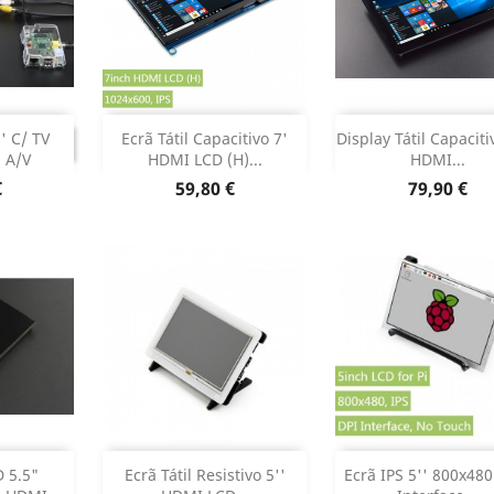
Adicionar
Adicionar

INUADO
' C/ TV
Ecrã Tátil Capacitivo 7'
Display Tátil Capaciti
TINUADO
 A/V
HDMI LCD (H)...
HDMI...
Dados do produto
Dados do pr


Preço
Preço
€
59,80 €
79,90 €
ock
Adicionar
Adicionar

 5.5"
Ecrã Tátil Resistivo 5''
Ecrã IPS 5'' 800x48