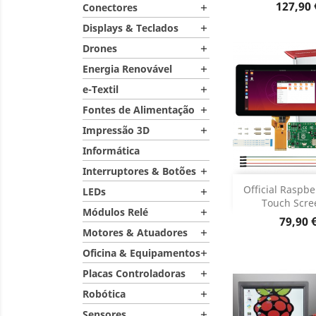
Dados do

Preço
127,90 
Conectores

Displays & Teclados

Drones

Energia Renovável

e-Textil

Fontes de Alimentação

Impressão 3D

Informática
Interruptores & Botões

Adiciona
Official Raspbe
LEDs

Touch Scree
Módulos Relé

Dados do

Preço
79,90 
Motores & Atuadores

Oficina & Equipamentos

Placas Controladoras

Robótica

Sensores
