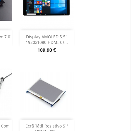
Adicionar


vo 7.0'
Display AMOLED 5.5"
1920x1080 HDMI C/...
oduto
Dados do produto

Preço
109,90 €
Adicionar


0 Com
Ecrã Tátil Resistivo 5''