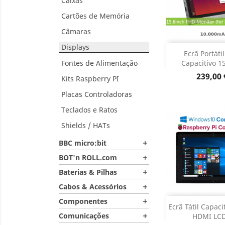
Caixas
Cartões de Memória
Câmaras
Displays
Adiciona
Ecrã Portátil
Fontes de Alimentação
Capacitivo 15.
Dados do

Preço
239,00 
Kits Raspberry PI
Placas Controladoras
Teclados e Ratos
Shields / HATs
BBC micro:bit

BOT'n ROLL.com

Baterias & Pilhas

Cabos & Acessórios

Componentes

Adiciona
Ecrã Tátil Capacit
Comunicações
HDMI LCD.
