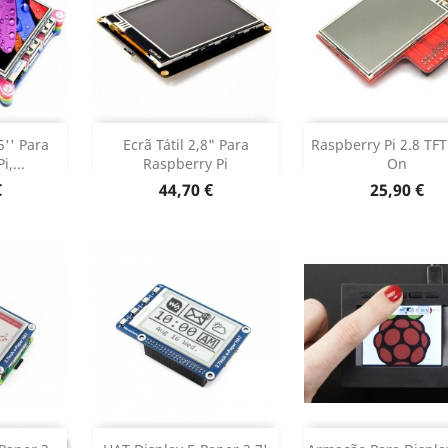
r
Adicionar
Adicionar


5'' Para
Ecrã Tátil 2,8" Para
Raspberry Pi 2.8 TF
,...
Raspberry Pi
On
 produto
Dados do produto
Dados do pr


Preço
Preço
€
44,70 €
25,90 €
Adicionar
Adicionar
INUADO