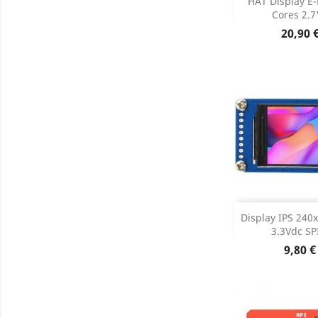

HAT Display E-
DESCON
Cores 2.7'
Preço
20,90 
Adiciona
Display IPS 240x
3.3Vdc SPI
Dados do

Preço
9,80 €