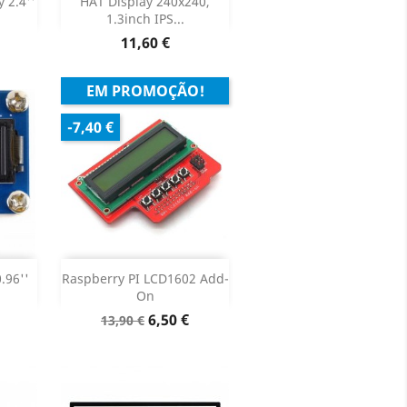


 2.4''
HAT Display 240x240,
1.3inch IPS...
oduto
Preço
11,60 €
EM PROMOÇÃO!
-7,40 €
Adicionar


.96''
Raspberry PI LCD1602 Add-
On
oduto
Dados do produto

Preço
Preço
6,50 €
13,90 €
normal