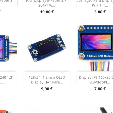

Paper 3
HAT Display E-Paper 2.7'
Armação Para Display
TINUADO
...
264x176...
P/ PiTFT...
Dados do produto
Dados do pr


Preço
Preço
€
19,80 €
5,80 €
r
Adicionar
Adicionar


240 1.3''
128x64, 1.3inch OLED
Display IPS 160x80 0
...
Display HAT Para...
3.3Vdc SPI...
 produto
Dados do produto
Dados do pr


Preço
Preço
9,90 €
7,80 €