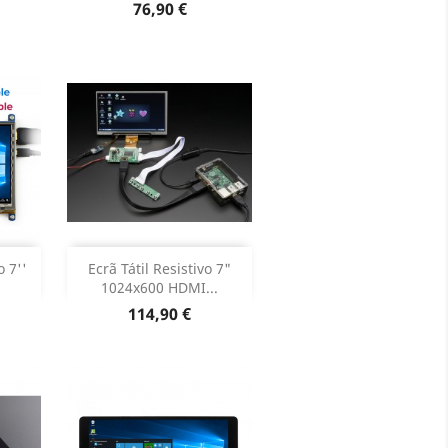
Dados do produto

Preço
76,90 €
Adicionar


o 7''
Ecrã Tátil Resistivo 7"
1024x600 HDMI...
oduto
Dados do produto

Preço
114,90 €