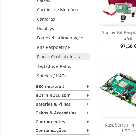
Caixas
Cartões de Memória
Câmaras
Displays
Adiciona
Starter Kit Raspb
Fontes de Alimentação
2GB
Dados do

Preço
97,50 
Kits Raspberry PI
Placas Controladoras
Teclados e Ratos
Shields / HATs
BBC micro:bit

BOT'n ROLL.com

Baterias & Pilhas

Cabos & Acessórios

Componentes

Dados do

Raspberry Pi 4
Comunicações
1.5GHz
