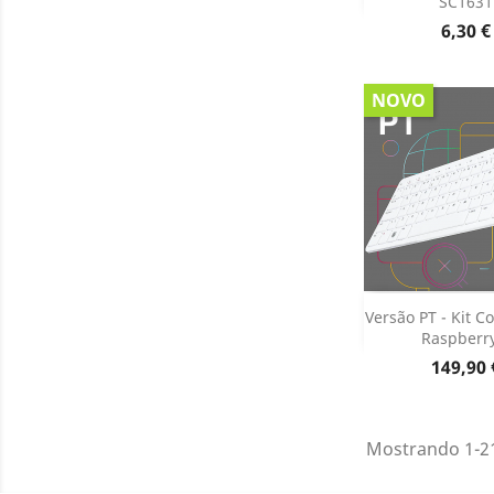
SC1631
Dados do

Preço
6,30 €
NOVO
Adiciona
Versão PT - Kit 
Raspberry
Dados do

Preço
149,90 
Mostrando 1-21