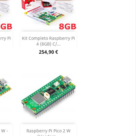
Adicionar


rry Pi
Kit Completo Raspberry Pi
4 (8GB) C/...
oduto
Dados do produto

Preço
254,90 €
Adicionar


 W -
Raspberry Pi Pico 2 W