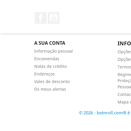
Facebook
YouTube
A SUA CONTA
INF
Informação pessoal
Opçõe
Encomendas
Opções
Notas de crédito
Termos
Endereços
Regime
Proteç
Vales de desconto
Pessoa
Os meus alertas
Contac
Mapa d
© 2026 - botnroll.com® 