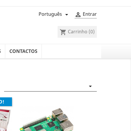
Português
Entrar


Carrinho
(0)
shopping_cart
S
CONTACTOS

O!