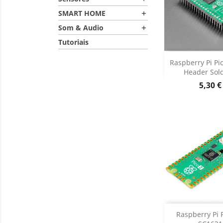
SMART HOME

Som & Audio

Tutoriais
Adiciona
Raspberry Pi Pi
Header Sol
Dados do

Preço
5,30 €
Adiciona
Raspberry Pi P