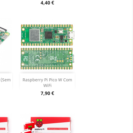
Dados do produto

Preço
4,40 €
Adicionar


 (sem
Raspberry Pi Pico W Com
WiFi
oduto
Dados do produto

Preço
7,90 €