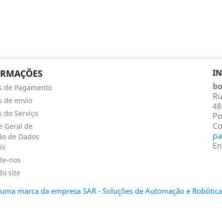
ORMAÇÕES
I
bo
s de Pagamento
Ru
 de envio
48
 do Serviço
Po
Co
 Geral de
pa
ão de Dados
En
is
te-nos
o site
é uma marca da empresa SAR - Soluções de Automação e Robótica