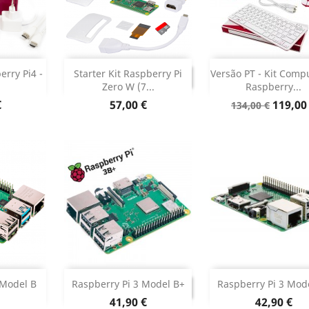
r
Adicionar


DESCONTINUADO
erry Pi4 -
Starter Kit Raspberry Pi
Versão PT - Kit Comp
DESCONTINUADO
Zero W (7...
Raspberry...
 produto
Dados do pr

Preço
Preço
Preço
€
57,00 €
119,00
134,00 €
normal
 produto
Sem stoc


DESCONTINUADO
 Model B
Raspberry Pi 3 Model B+
Raspberry Pi 3 Mod
DESCONTINUADO
Preço
Preço
41,90 €
42,90 €