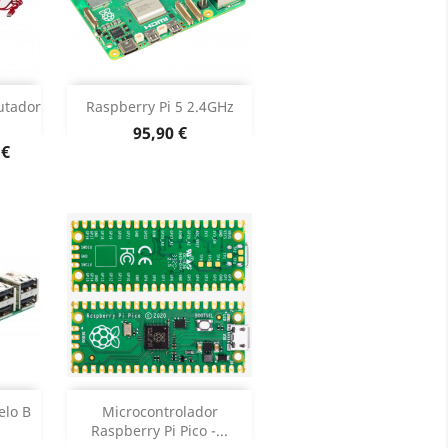
Dados do produto


utador
Raspberry Pi 5 2.4GHz
Preço
95,90 €
oduto
 €
k
Adicionar

elo B
Microcontrolador
Raspberry Pi Pico -...