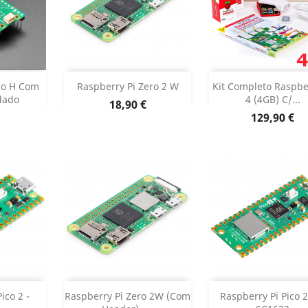
r
Sem stock
Adicionar


co H Com
Raspberry Pi Zero 2 W
Kit Completo Raspbe
dado
4 (4GB) C/...
Preço
18,90 €
 produto
Dados do pr

Preço
129,90 €
r
Sem stock
Adicionar


ico 2 -
Raspberry Pi Zero 2W (com
Raspberry Pi Pico 2