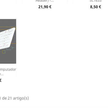
Header) -...
SC1633
 produto
Dados do pr

Preço
Preço
21,90 €
8,50 €
r

Computador
...
 produto
€
 de 21 artigo(s)