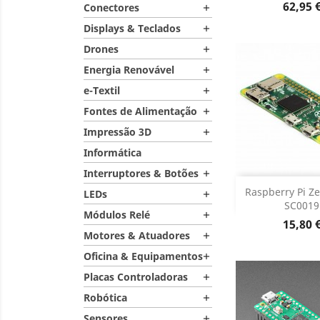
Preço
62,95 
Conectores

Displays & Teclados

Drones

Energia Renovável

e-Textil

Fontes de Alimentação

Impressão 3D

Informática
Interruptores & Botões

Adiciona
Raspberry Pi Ze
LEDs

SC0019
Módulos Relé

Dados do

Preço
15,80 
Motores & Atuadores

Oficina & Equipamentos

Placas Controladoras

Robótica

Sensores
