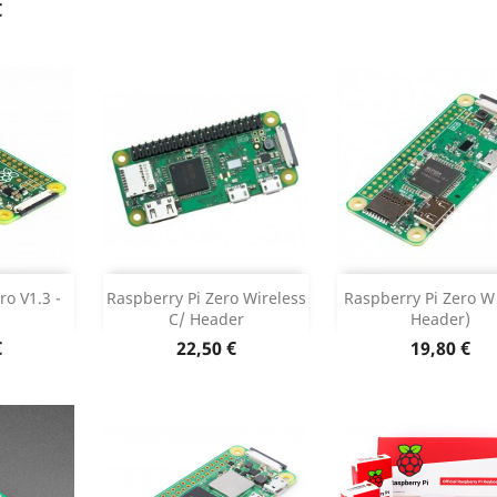
€
r
Adicionar
Adicionar


ro V1.3 -
Raspberry Pi Zero Wireless
Raspberry Pi Zero W
C/ Header
Header)
 produto
Dados do produto
Dados do pr


Preço
Preço
€
22,50 €
19,80 €