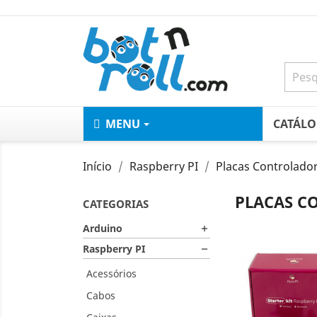
MENU
CATÁL
Início
Raspberry PI
Placas Controlado
PLACAS C
CATEGORIAS
Arduino

Raspberry PI

Acessórios
Cabos