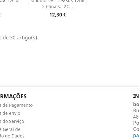


DAC I2C 4-
Módulo DAC GP8503 12bit
2 Canais: I2C...
 produto
Dados do produto

Preço
€
12,30 €
 de 30 artigo(s)
ORMAÇÕES
I
bo
s de Pagamento
Ru
 de envio
48
 do Serviço
Po
Co
 Geral de
pa
ão de Dados