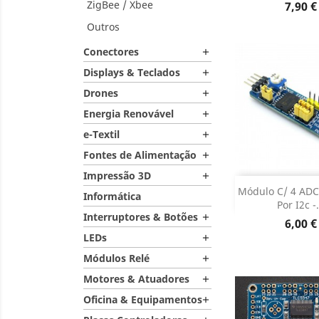
ZigBee / Xbee
Preço
7,90 €
Outros
Conectores

Displays & Teclados

Drones

Energia Renovável

e-Textil

Fontes de Alimentação

Impressão 3D


DESCONT
Módulo C/ 4 ADC
DESCON
Informática
Por I2c -.
Interruptores & Botões

Preço
6,00 €
LEDs

Módulos Relé

Motores & Atuadores

Oficina & Equipamentos
