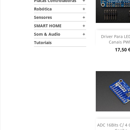
Placas Controladoras

Robótica

Sensores

SMART HOME

Som & Audio

Adiciona
Driver Para LE
Canais PW
Tutoriais
Dados do

Preço
17,50 
Adiciona
ADC 16Bits C/ 4 