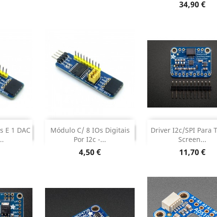
Dados do pr

Preço
34,90 €


INUADO
DESCONTINUADO
DESCONTINU
s E 1 DAC
Módulo C/ 8 IOs Digitais
Driver I2c/SPI Para 
TINUADO
DESCONTINUADO
DESCONTIN
..
Por I2c -...
Screen...
Preço
Preço
4,50 €
11,70 €