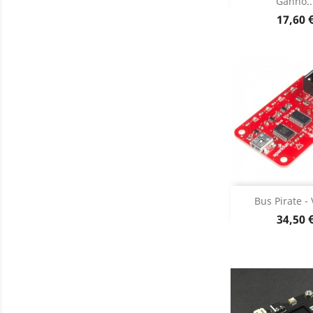
Ganho..
Dados do

Preço
17,60 

DESCONT
Bus Pirate -
DESCON
Preço
34,50 