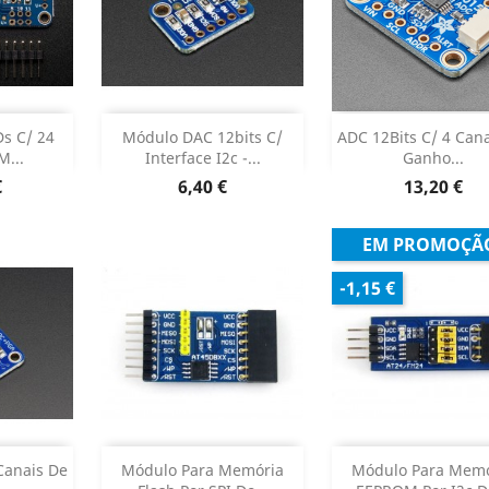
r
Adicionar
Adicionar


Ds C/ 24
Módulo DAC 12bits C/
ADC 12Bits C/ 4 Can
M...
Interface I2c -...
Ganho...
 produto
Dados do produto
Dados do pr


Preço
Preço
€
6,40 €
13,20 €
EM PROMOÇÃ
-1,15 €
r
Adicionar
Adicionar


Canais De
Módulo Para Memória
Módulo Para Memó