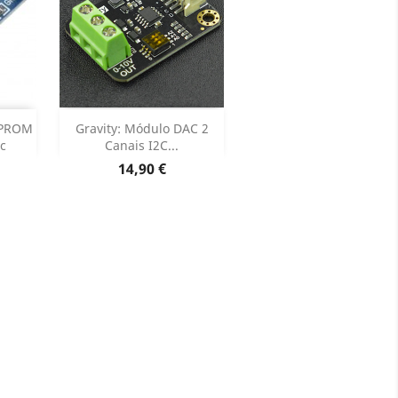
Adicionar


EPROM
Gravity: Módulo DAC 2
c
Canais I2C...
oduto
Dados do produto

Preço
14,90 €