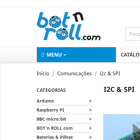
MENU
CATÁL
Início
Comunicações
i2c & SPI
I2C & SPI
CATEGORIAS
Arduino

Raspberry PI

BBC micro:bit

BOT'n ROLL.com

Baterias & Pilhas
