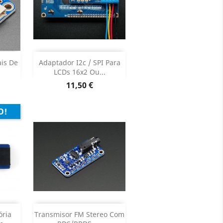
Adicionar


ais De
Adaptador I2c / SPI Para
LCDs 16x2 Ou...
oduto
Dados do produto

Preço
11,50 €
O!
Adicionar


ria
Transmisor FM Stereo Com