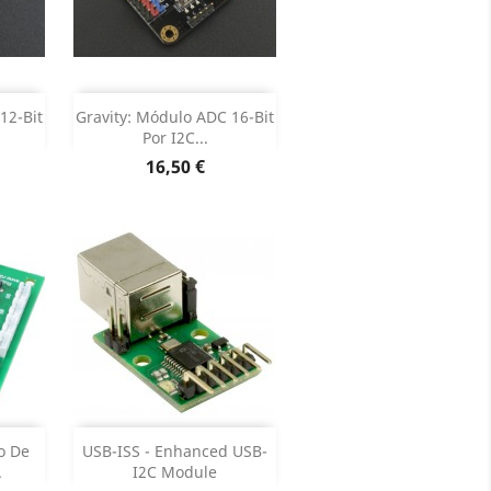
Adicionar


12-Bit
Gravity: Módulo ADC 16-Bit
Por I2C...
oduto
Dados do produto

Preço
16,50 €
Adicionar


o De
USB-ISS - Enhanced USB-
.
I2C Module