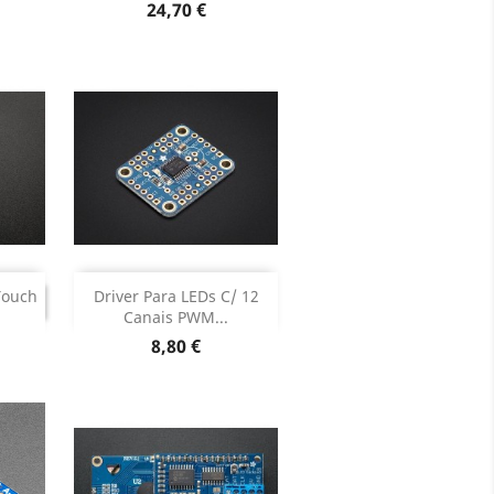
oduto
Dados do produto

Preço
24,70 €
Adicionar

ADO
Touch
Driver Para LEDs C/ 12
UADO
Canais PWM...
Dados do produto

Preço
8,80 €