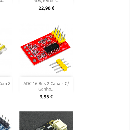
...
RDS/RBDS -...
oduto
Dados do produto

Preço
22,90 €
k
Adicionar

Com 8
ADC 16 Bits 2 Canais C/
Ganho...
Dados do produto

Preço
3,95 €