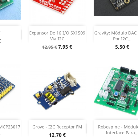
Sem stock
Adicionar

INUADO
C
Expansor De 16 I/O SX1509
Gravity: Módulo DAC 
TINUADO
Via I2C
Por I2C...
€
Dados do pr

Preço
Preço
Preço
7,95 €
5,50 €
12,95 €
normal
ock
Adicionar

DESCONTINUADO
 MCP23017
Grove - I2C Receptor FM
Robospine - Módul
DESCONTINUADO
.
Interface Para..
Preço
12,70 €