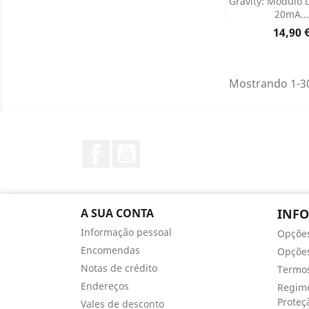
Gravity: Módulo 
20mA...
Dados do

Preço
14,90 
Mostrando 1-30
Facebook
YouTube
A SUA CONTA
INF
Informação pessoal
Opçõe
Encomendas
Opções
Notas de crédito
Termos
Endereços
Regime
Proteç
Vales de desconto