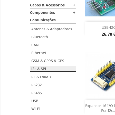
Cabos & Acessórios

Componentes

Comunicações


DESCONT
USB-I2
DESCON
Antenas & Adaptadores
Preço
26,70 
Bluetooth
CAN
Ethernet
GSM & GPRS & GPS
i2c & SPI
RF & LoRa

RS232
RS485
USB
Sem st

Expansor 16 I/O
Wi-Fi
Por I2c..