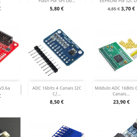
.
Flash Por SPI Do...
EEPROM Por I2c Do
 produto
Dados do produto
Dados do pr


Preço
Preço
Preço
€
5,80 €
3,70 €
4,85 €
normal
Adicionar
Sem stoc


INUADO
 V3.6a
ADC 16bits 4 Canais I2C
Módulo ADC 16Bits 
TINUADO
C/...
Canais...
€
Dados do produto

Preço
Preço
8,50 €
23,90 €