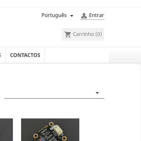
Português
Entrar


Carrinho
(0)
shopping_cart
S
CONTACTOS
