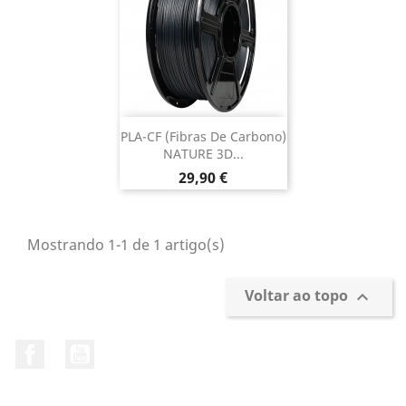
PLA-CF (Fibras De Carbono)
NATURE 3D...
Preço
29,90 €
Mostrando 1-1 de 1 artigo(s)
Voltar ao topo

Facebook
YouTube