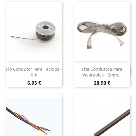
Fio Condutor Para Tecidos -
Fita Condutora Para
DESCONTINUADO
9m
Wearables - 5mm...
Preço
Preço
6,95 €
28,90 €