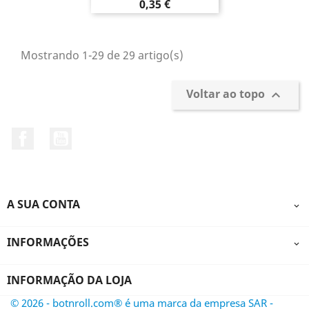
Preço
0,35 €
Mostrando 1-29 de 29 artigo(s)
Voltar ao topo

Facebook
YouTube
A SUA CONTA

INFORMAÇÕES

INFORMAÇÃO DA LOJA
© 2026 - botnroll.com® é uma marca da empresa SAR -