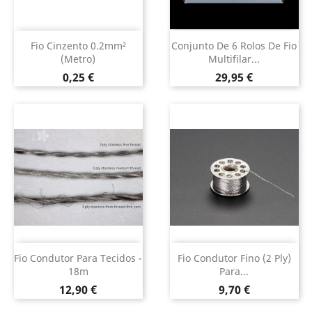
Fio Cinzento 0.2mm²
Conjunto De 6 Rolos De Fio
(metro)
Multifilar...
Preço
Preço
0,25 €
29,95 €
Fio Condutor Para Tecidos -
Fio Condutor Fino (2 Ply)
18m
Para...
Preço
Preço
12,90 €
9,70 €