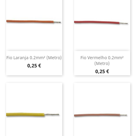
Fio Laranja 0.2mm² (metro)
Fio Vermelho 0.2mm²
(metro)
Preço
0,25 €
Preço
0,25 €