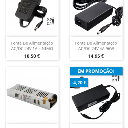
Fonte De Alimentação
Fonte De Alimentação
AC/DC 24V 1A – NIMO
AC/DC 24V 4A 96W
Preço
Preço
10,50 €
14,95 €
EM PROMOÇÃO!
-4,20 €