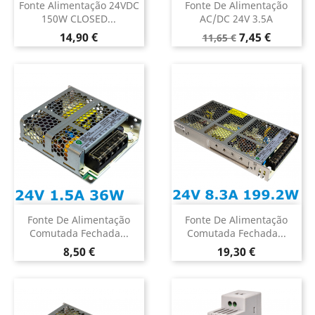
Fonte Alimentação 24VDC
Fonte De Alimentação
150W CLOSED...
AC/DC 24V 3.5A
Preço
Preço
Preço
14,90 €
7,45 €
11,65 €
normal
Fonte De Alimentação
Fonte De Alimentação
Comutada Fechada...
Comutada Fechada...
Preço
Preço
8,50 €
19,30 €