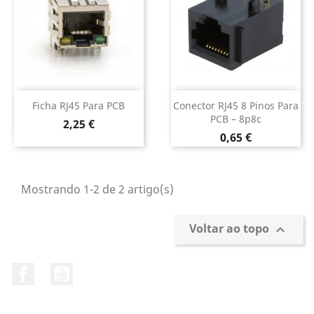
Ficha RJ45 Para PCB
Conector RJ45 8 Pinos Para
PCB – 8p8c
Preço
2,25 €
Preço
0,65 €
Mostrando 1-2 de 2 artigo(s)
Voltar ao topo

Facebook
YouTube