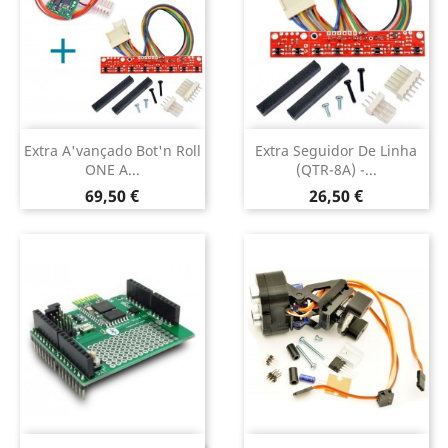
Extra A'vançado Bot'n Roll
Extra Seguidor De Linha
ONE A...
(QTR-8A) -...
Preço
Preço
69,50 €
26,50 €