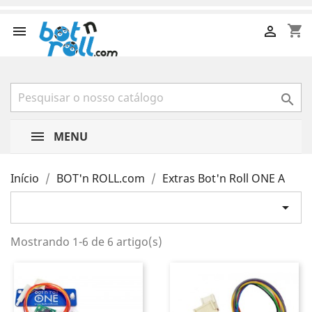
shopping_cart



MENU
Início
BOT'n ROLL.com
Extras Bot'n Roll ONE A

Mostrando 1-6 de 6 artigo(s)