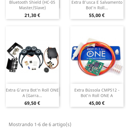
Bluetooth Shield (HC-05
Extra B'usca E Salvamento
DESCONTINUADO
Master/slave)
Bot'n Roll...
Preço
Preço
21,30 €
55,00 €
Extra G'arra Bot'n Roll ONE
Extra Bússola CMPS12 -
DESCONTINUADO
A (Garra...
Bot'n Roll ONE A
Preço
Preço
69,50 €
45,00 €
Mostrando 1-6 de 6 artigo(s)