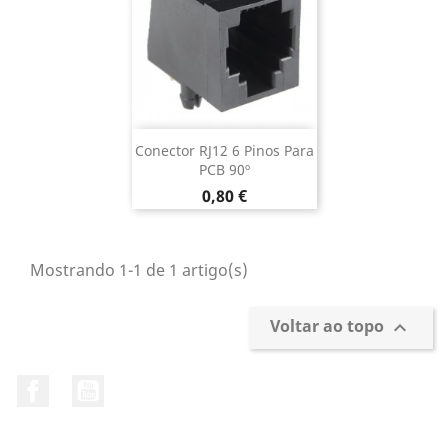
Conector RJ12 6 Pinos Para
PCB 90º
Preço
0,80 €
Mostrando 1-1 de 1 artigo(s)
Voltar ao topo

Facebook
YouTube