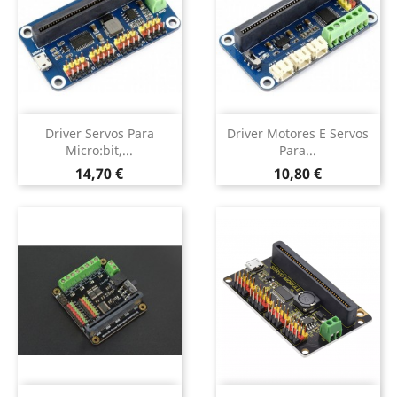
Driver Servos Para
Driver Motores E Servos
Micro:bit,...
Para...
Preço
Preço
14,70 €
10,80 €