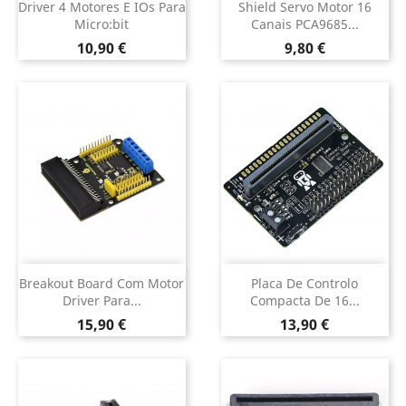
Driver 4 Motores E IOs Para
Shield Servo Motor 16
Micro:bit
Canais PCA9685...
Preço
Preço
10,90 €
9,80 €
Breakout Board Com Motor
Placa De Controlo
Driver Para...
Compacta De 16...
Preço
Preço
15,90 €
13,90 €