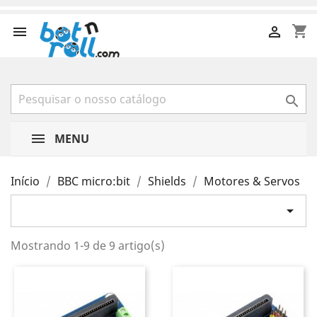
shopping_cart



MENU
Início
BBC micro:bit
Shields
Motores & Servos

Mostrando 1-9 de 9 artigo(s)