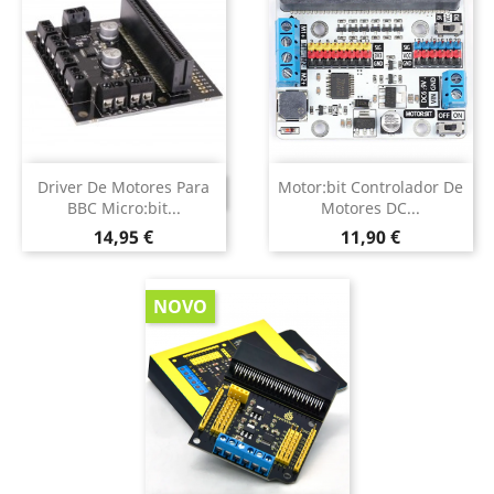
Driver De Motores Para
Motor:bit Controlador De
DESCONTINUADO
BBC Micro:bit...
Motores DC...
Preço
Preço
14,95 €
11,90 €
NOVO