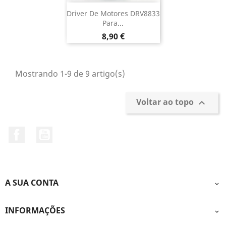
Driver De Motores DRV8833
Para...
Preço
8,90 €
Mostrando 1-9 de 9 artigo(s)
Voltar ao topo

Facebook
YouTube
A SUA CONTA

INFORMAÇÕES
