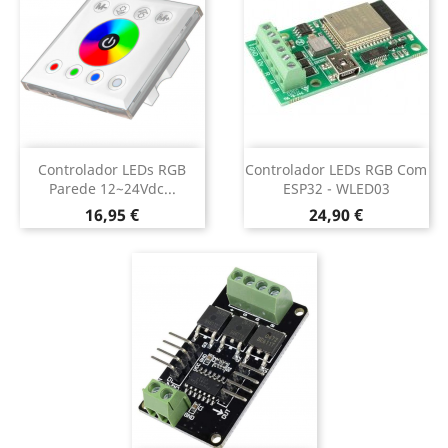
Controlador LEDs RGB
Controlador LEDs RGB Com
Parede 12~24Vdc...
ESP32 - WLED03
Preço
Preço
16,95 €
24,90 €