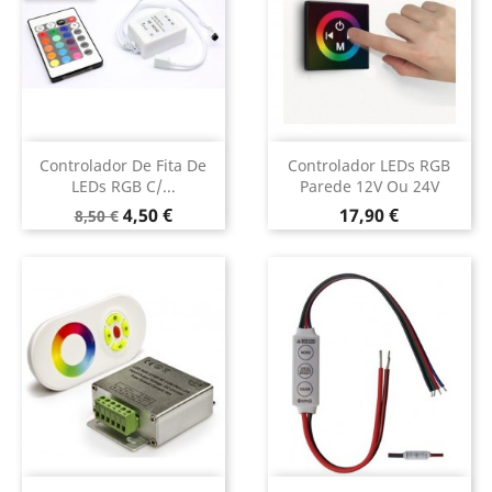
Controlador De Fita De
Controlador LEDs RGB
LEDs RGB C/...
Parede 12V Ou 24V
Preço
Preço
Preço
4,50 €
17,90 €
8,50 €
normal