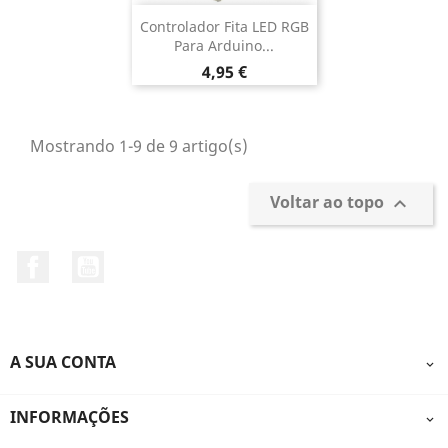
Controlador Fita LED RGB
Para Arduino...
Preço
4,95 €
Mostrando 1-9 de 9 artigo(s)
Voltar ao topo

Facebook
YouTube
A SUA CONTA

INFORMAÇÕES
