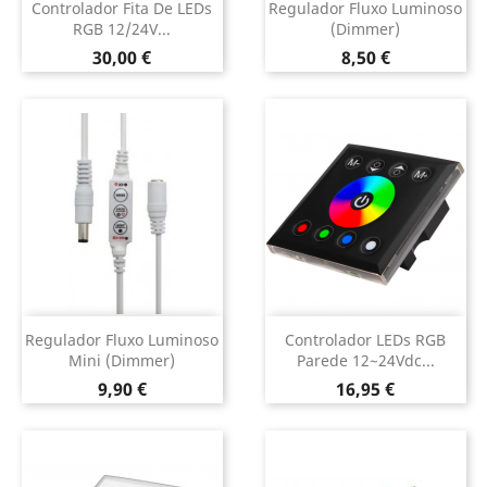
Controlador Fita De LEDs
Regulador Fluxo Luminoso
RGB 12/24V...
(Dimmer)
Preço
Preço
30,00 €
8,50 €
Regulador Fluxo Luminoso
Controlador LEDs RGB
Mini (Dimmer)
Parede 12~24Vdc...
Preço
Preço
9,90 €
16,95 €