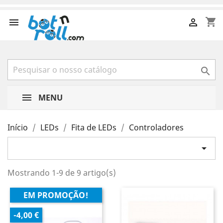
shopping_cart



MENU
Início
LEDs
Fita de LEDs
Controladores

Mostrando 1-9 de 9 artigo(s)
EM PROMOÇÃO!
-4,00 €