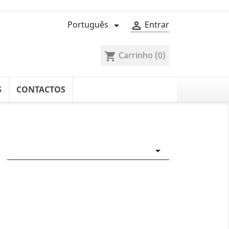
Português
Entrar


Carrinho
(0)
shopping_cart
S
CONTACTOS
