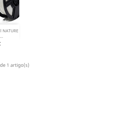
 produto
el NATURE
..
€
de 1 artigo(s)