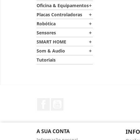
Oficina & Equipamentos

Placas Controladoras

Robótica

Sensores

SMART HOME

Som & Audio

Tutoriais
Facebook
YouTube
A SUA CONTA
INF
Informação pessoal