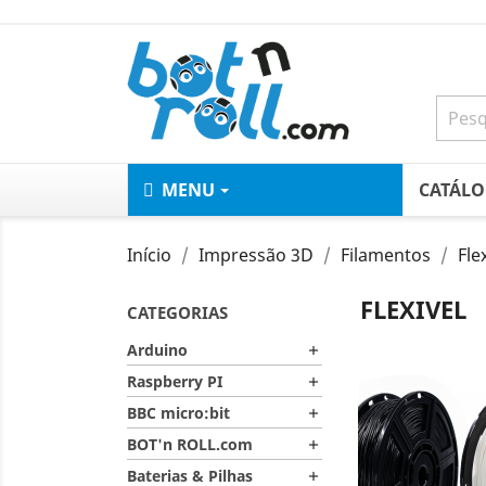
MENU
CATÁL
Início
Impressão 3D
Filamentos
Fle
FLEXIVEL
CATEGORIAS
Arduino

Raspberry PI

BBC micro:bit

BOT'n ROLL.com

Baterias & Pilhas
