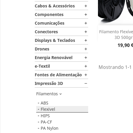
Cabos & Acessórios

Componentes

Comunicações

Dados do

Conectores
Filamento Flexív

3D 500gr.
Displays & Teclados

Preço
19,90 
Drones

Energia Renovável

e-Textil
Mostrando 1-1 

Fontes de Alimentação

Impressão 3D

Filamentos

ABS
Flexivel
HIPS
PA-CF
PA Nylon