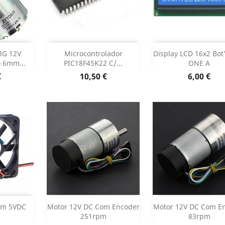
r
Adicionar
Adicionar


RG 12V
Microcontrolador
Display LCD 16x2 Bot'
 6mm...
PIC18F45K22 C/...
ONE A
 produto
Dados do produto
Dados do pr


Preço
Preço
€
10,50 €
6,00 €
r
Adicionar
Adicionar


mm 5VDC
Motor 12V DC Com Encoder
Motor 12V DC Com E
251rpm
83rpm