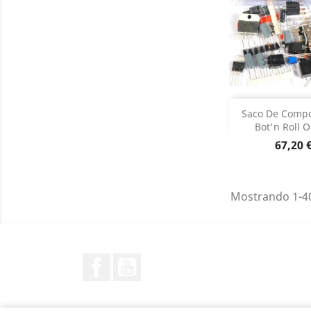
Sem st

Saco De Comp
Bot'n Roll 
Preço
67,20 
Mostrando 1-40
Facebook
YouTube