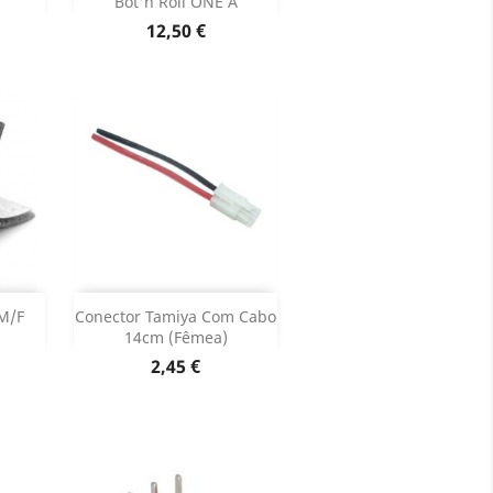
Bot'n Roll ONE A
oduto
Dados do produto

Preço
12,50 €
Adicionar


 M/F
Conector Tamiya Com Cabo
14cm (Fêmea)
oduto
Dados do produto

Preço
2,45 €