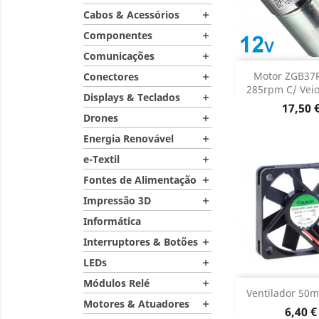
Cabos & Acessórios

Componentes

Comunicações

Adiciona
Motor ZGB37
Conectores

285rpm C/ Veio
Displays & Teclados

Dados do

Preço
17,50 
Drones

Energia Renovável

e-Textil

Fontes de Alimentação

Impressão 3D

Informática
Interruptores & Botões

LEDs

Módulos Relé

Adiciona
Ventilador 50
Motores & Atuadores

Preço
6,40 €