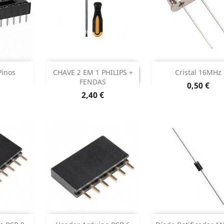
r
Adicionar


DESCONTINUADO
Pinos
CHAVE 2 EM 1 PHILIPS +
Cristal 16MHz
DESCONTINUADO
FENDAS
Preço
0,50 €
 produto
Dados do pr

Preço
2,40 €
r
Adicionar
Adicionar