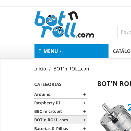
MENU
CATÁL
Início
BOT'n ROLL.com
BOT'N RO
CATEGORIAS
Arduino

Raspberry PI

BBC micro:bit

BOT'n ROLL.com

Baterias & Pilhas
