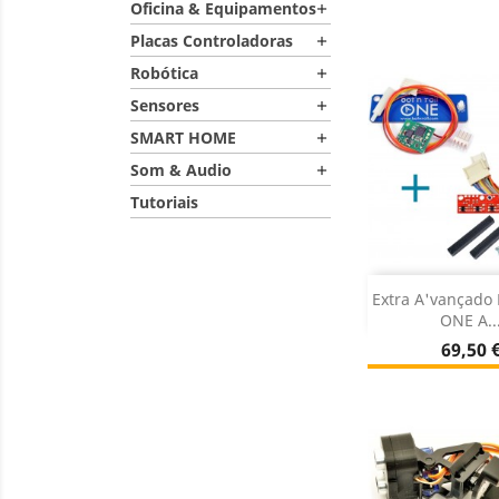
Dados do

Oficina & Equipamentos

Placas Controladoras

Robótica

Sensores

SMART HOME

Som & Audio

Tutoriais
Adiciona
Extra A'vançado 
ONE A..
Sem st

Preço
69,50 