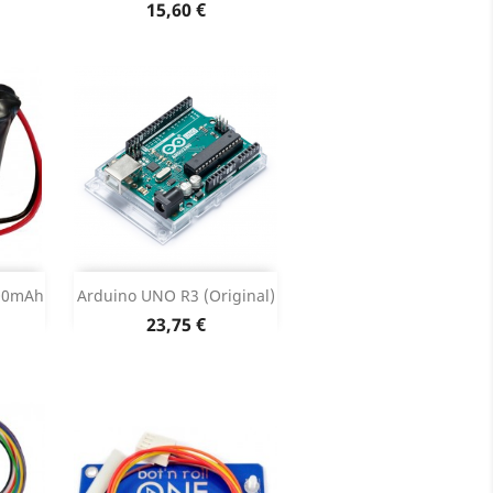
oduto
Dados do produto

Preço
15,60 €
Adicionar


800mAh
Arduino UNO R3 (original)
Preço
23,75 €
oduto
Dados do produto
