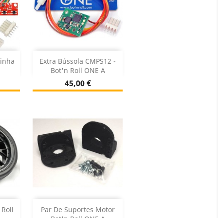
Adicionar


Linha
Extra Bússola CMPS12 -
Bot'n Roll ONE A
k
Sem stock

Preço
45,00 €
Adicionar


 Roll
Par De Suportes Motor