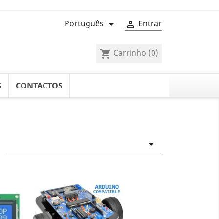
Português
Entrar


Carrinho
(0)
shopping_cart
S
CONTACTOS
