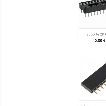
Adiciona
Suporte 28 
Preço
0,30 €
Dados do

Adiciona