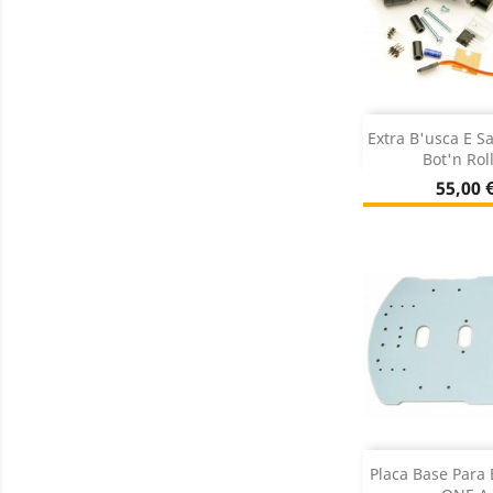
Adiciona
Extra B'usca E S
Bot'n Roll
Sem st

Preço
55,00 
Adiciona
Placa Base Para 