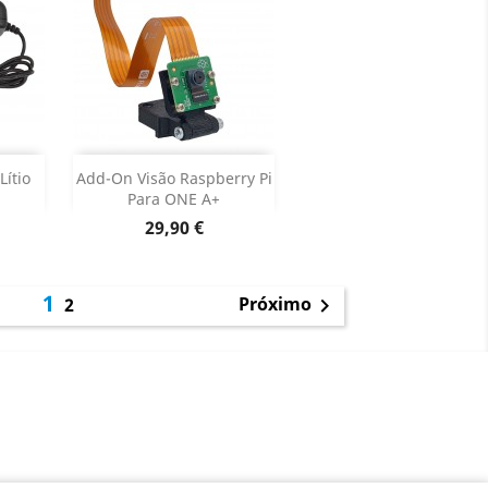
Adicionar


Lítio
Add-On Visão Raspberry Pi
Para ONE A+
oduto
Dados do produto

Preço
29,90 €
1
Próximo
2
