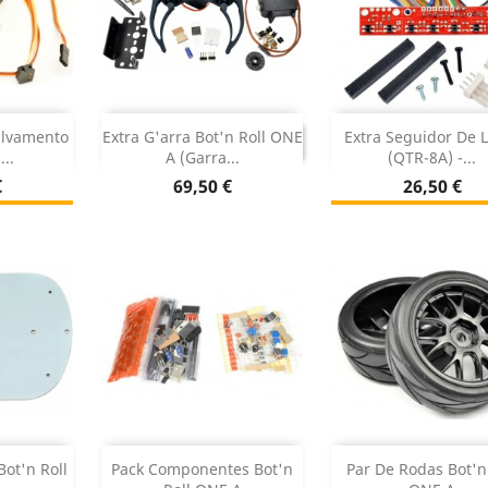
r
Adicionar


DESCONTINUADO
alvamento
Extra G'arra Bot'n Roll ONE
Extra Seguidor De 
DESCONTINUADO
...
A (Garra...
(QTR-8A) -...
ock
Sem stoc

Preço
Preço
€
69,50 €
26,50 €
r
Adicionar
Adicionar


Bot'n Roll
Pack Componentes Bot'n
Par De Rodas Bot'n