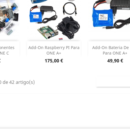
ock
Adicionar
Adicionar

onentes
Add-On Raspberry PI Para
Add-On Bateria De 
ONE C
ONE A+
Para ONE A+
Dados do produto
Dados do pr


Preço
Preço
€
175,00 €
49,90 €
 de 42 artigo(s)