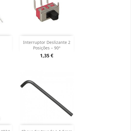
Adicionar


Interruptor Deslizante 2
Posições – 90º
oduto
Dados do produto

Preço
1,35 €
Adicionar