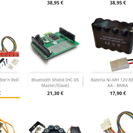
 produto
Dados do produto
Dados do pr


Preço
Preço
38,95 €
38,95 €
r
Adicionar


DESCONTINUADO
Bot'n Roll
Bluetooth Shield (HC-05
Bateria Ni-MH 12V 
DESCONTINUADO
.
Master/slave)
AA - BNRA
Dados do pr
ock

Preço
Preço
€
21,30 €
17,90 €