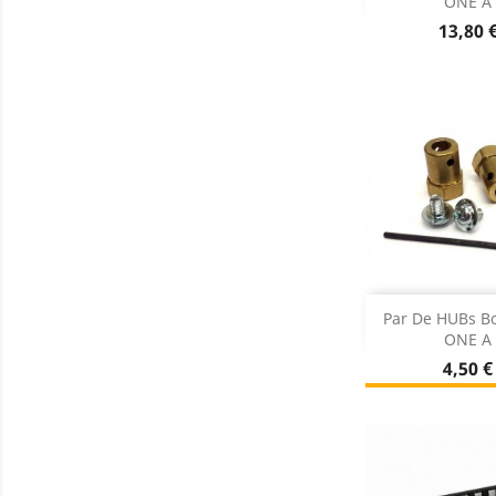
ONE A
Dados do

Preço
13,80 
Adiciona
Par De HUBs Bo
ONE A
Sem st

Preço
4,50 €