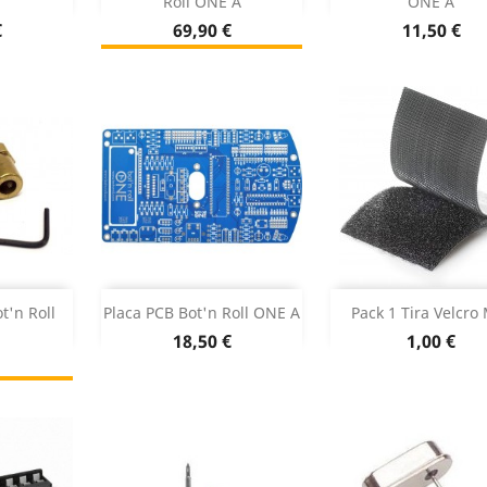
Roll ONE A
ONE A
 produto
Dados do pr
Sem stock


Preço
Preço
€
69,90 €
11,50 €
r
Sem stock
Adicionar


t'n Roll
Placa PCB Bot'n Roll ONE A
Pack 1 Tira Velcro
Preço
Preço
18,50 €
1,00 €
Dados do pr
ock
