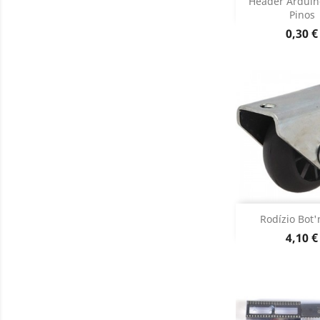
Header Arduin
Pinos
Dados do

Preço
0,30 €
Adiciona
Rodízio Bot'
Preço
4,10 €
Dados do
