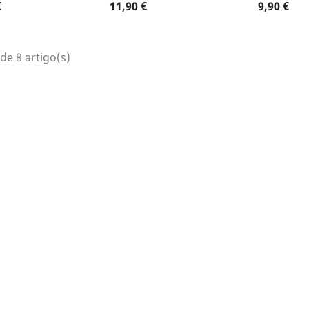
 produto
Dados do produto
Dados do pr


Preço
Preço
€
11,90 €
9,90 €
de 8 artigo(s)