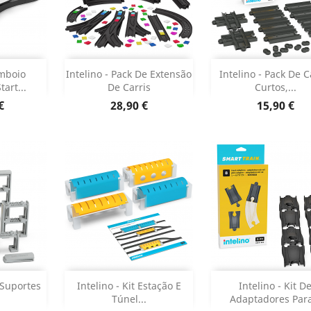
r
Adicionar
Adicionar


omboio
Intelino - Pack De Extensão
Intelino - Pack De C
tart...
De Carris
Curtos,...
 produto
Dados do produto
Dados do pr


Preço
Preço
€
28,90 €
15,90 €
r
Adicionar
Adicionar


e Suportes
Intelino - Kit Estação E
Intelino - Kit D
)
Túnel...
Adaptadores Para