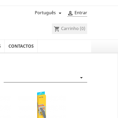
Português
Entrar


Carrinho
(0)
shopping_cart
S
CONTACTOS
