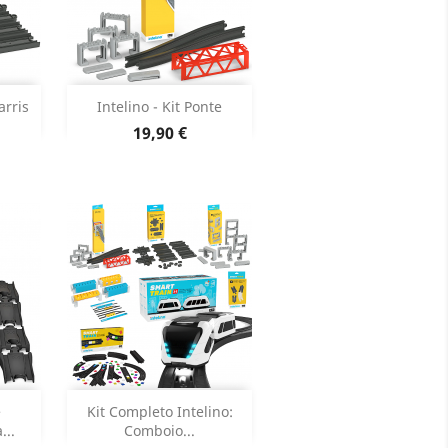
Adicionar


arris
Intelino - Kit Ponte
Preço
19,90 €
oduto
Dados do produto

Adicionar


e
Kit Completo Intelino:
...
Comboio...