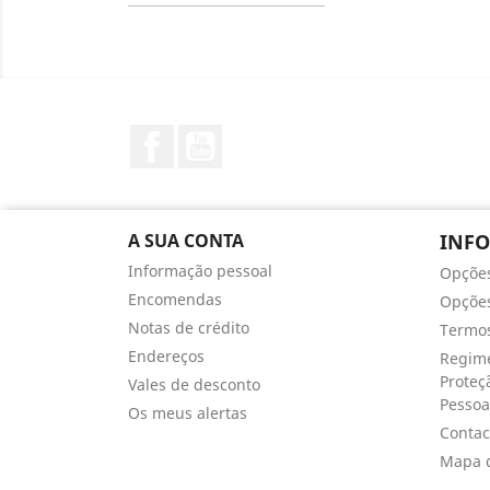
Facebook
YouTube
A SUA CONTA
INF
Informação pessoal
Opçõe
Encomendas
Opções
Notas de crédito
Termos
Endereços
Regime
Proteç
Vales de desconto
Pessoa
Os meus alertas
Contac
Mapa d