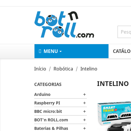
MENU
CATÁL
Início
Robótica
Intelino
INTELINO
CATEGORIAS
Arduino

Raspberry PI

BBC micro:bit

BOT'n ROLL.com

Baterias & Pilhas
