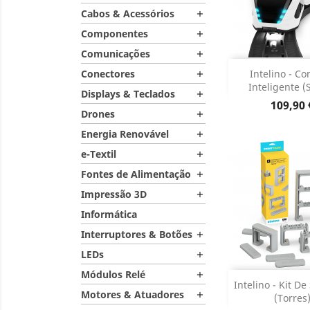
Cabos & Acessórios

Componentes

Comunicações

Adiciona
Conectores
Intelino - C

Inteligente (S
Displays & Teclados

Dados do

Preço
109,90 
Drones

Energia Renovável

e-Textil

Fontes de Alimentação

Impressão 3D

Informática
Interruptores & Botões

LEDs

Módulos Relé

Adiciona
Intelino - Kit D
Motores & Atuadores

(Torres