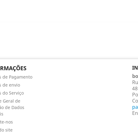
ORMAÇÕES
I
bo
s de Pagamento
Ru
 de envio
48
 do Serviço
Po
Co
 Geral de
pa
ão de Dados
En
is
te-nos
o site