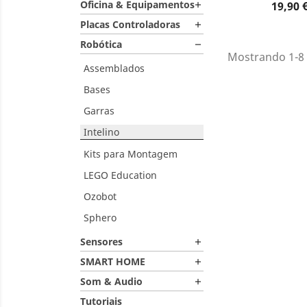
Dados do

Oficina & Equipamentos
Preço
19,90 

Placas Controladoras

Robótica

Mostrando 1-8 
Assemblados
Bases
Garras
Intelino
Kits para Montagem
LEGO Education
Ozobot
Sphero
Sensores

SMART HOME

Som & Audio

Tutoriais