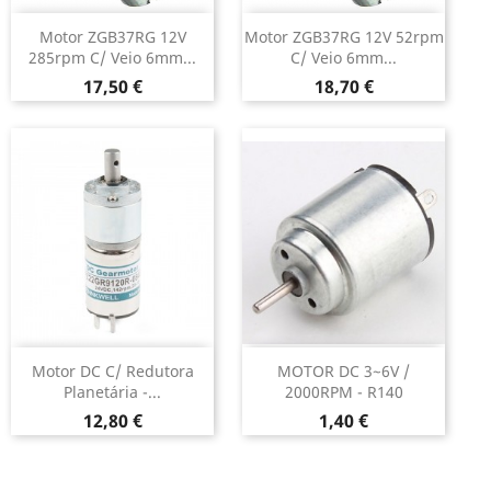
Motor ZGB37RG 12V
Motor ZGB37RG 12V 52rpm
285rpm C/ Veio 6mm...
C/ Veio 6mm...
Preço
Preço
17,50 €
18,70 €
Motor DC C/ Redutora
MOTOR DC 3~6V /
Planetária -...
2000RPM - R140
Preço
Preço
12,80 €
1,40 €