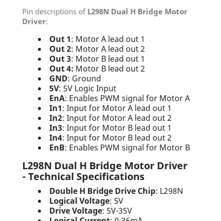
Pin descriptions of
L298N Dual H Bridge Motor
Driver
:
Out 1
: Motor A lead out 1
Out 2
: Motor A lead out 2
Out 3
: Motor B lead out 1
Out 4:
Motor B lead out 2
GND
: Ground
5V
: 5V Logic Input
EnA
: Enables PWM signal for Motor A
In1
: Input for Motor A lead out 1
In2
: Input for Motor A lead out 2
In3
: Input for Motor B lead out 1
In4
: Input for Motor B lead out 2
EnB
: Enables PWM signal for Motor B
L298N Dual H Bridge Motor Driver
- Technical Specifications
Double H Bridge Drive Chip
: L298N
Logical Voltage
: 5V
Drive Voltage
: 5V-35V
Logical Current
: 0-36mA