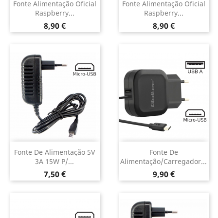
Fonte Alimentação Oficial
Fonte Alimentação Oficial
Raspberry...
Raspberry...
Preço
Preço
8,90 €
8,90 €
Fonte De Alimentação 5V
Fonte De
3A 15W P/...
Alimentação/Carregador...
Preço
Preço
7,50 €
9,90 €