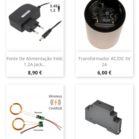
Fonte De Alimentação 5Vdc
Transformador AC/DC 5V
1.2A Jack...
2A
Preço
Preço
8,90 €
6,00 €