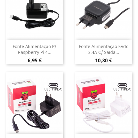
Fonte Alimentação P/
Fonte Alimentação 5Vdc
Raspberry Pi 4...
3.4A C/ Saída...
Preço
Preço
6,95 €
10,80 €