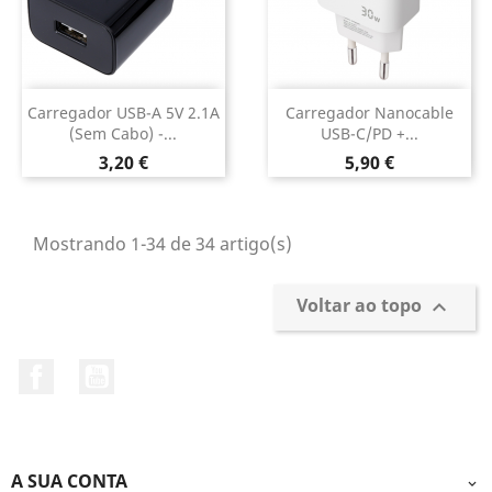
Carregador USB-A 5V 2.1A
Carregador Nanocable
(sem Cabo) -...
USB-C/PD +...
Preço
Preço
3,20 €
5,90 €
Mostrando 1-34 de 34 artigo(s)
Voltar ao topo

Facebook
YouTube
A SUA CONTA
