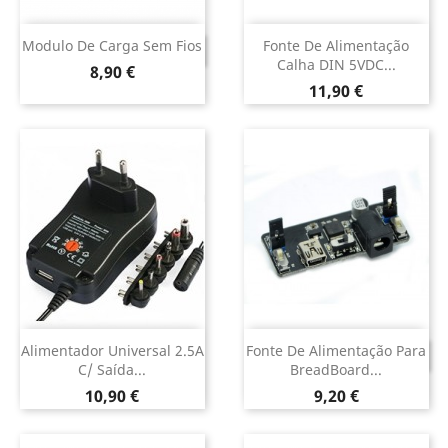
Modulo De Carga Sem Fios
Fonte De Alimentação
DESCONTINUADO
Calha DIN 5VDC...
Preço
8,90 €
Preço
11,90 €
Alimentador Universal 2.5A
Fonte De Alimentação Para
DESCONTINUADO
C/ Saída...
BreadBoard...
Preço
Preço
10,90 €
9,20 €