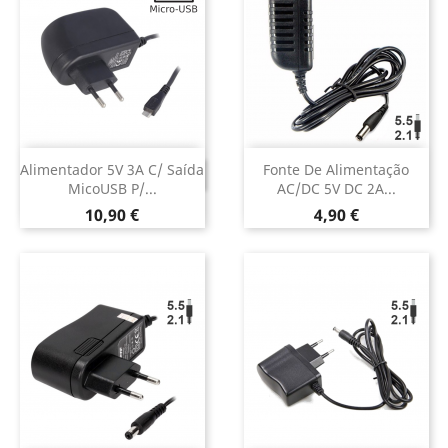
Alimentador 5V 3A C/ Saída
Fonte De Alimentação
DESCONTINUADO
MicoUSB P/...
AC/DC 5V DC 2A...
Preço
Preço
10,90 €
4,90 €