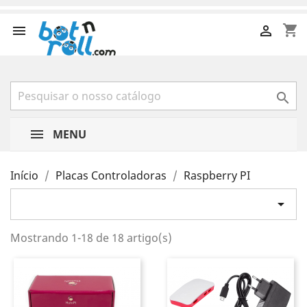
shopping_cart



MENU
Início
Placas Controladoras
Raspberry PI

Mostrando 1-18 de 18 artigo(s)