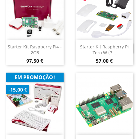
Starter Kit Raspberry Pi4 -
Starter Kit Raspberry Pi
DESCONTINUADO
2GB
Zero W (7...
Preço
Preço
97,50 €
57,00 €
EM PROMOÇÃO!
-15,00 €