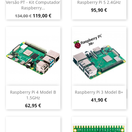
Versão PT - Kit Computador
Raspberry Pi 5 2.4GHz
Raspberry...
Preço
95,90 €
Preço
Preço
119,00 €
134,00 €
normal
Raspberry Pi 4 Model B
Raspberry Pi 3 Model B+
DESCONTINUADO
1.5GHz
Preço
41,90 €
Preço
62,95 €