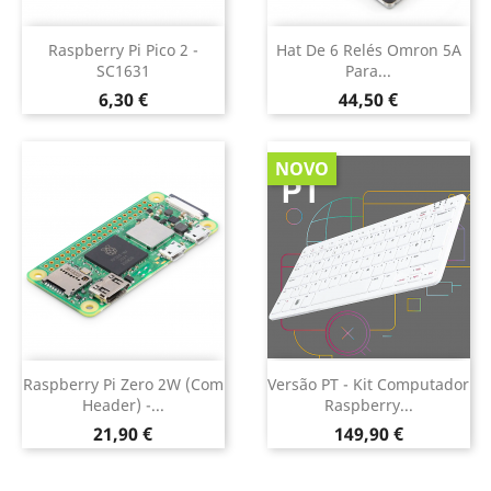
Raspberry Pi Pico 2 -
Hat De 6 Relés Omron 5A
SC1631
Para...
Preço
Preço
6,30 €
44,50 €
NOVO
Raspberry Pi Zero 2W (com
Versão PT - Kit Computador
Header) -...
Raspberry...
Preço
Preço
21,90 €
149,90 €