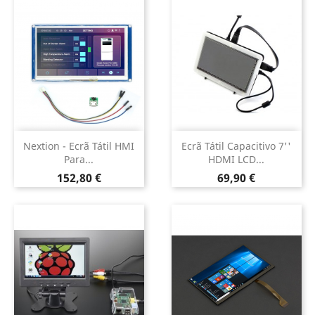
Nextion - Ecrã Tátil HMI
Ecrã Tátil Capacitivo 7''
Para...
HDMI LCD...
Preço
Preço
152,80 €
69,90 €