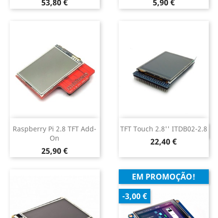
Preço
Preço
53,80 €
5,90 €
Raspberry Pi 2.8 TFT Add-
TFT Touch 2.8'' ITDB02-2.8
DESCONTINUADO
On
Preço
22,40 €
Preço
25,90 €
EM PROMOÇÃO!
-3,00 €