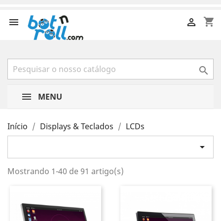
shopping_cart



MENU
Início
Displays & Teclados
LCDs

Mostrando 1-40 de 91 artigo(s)