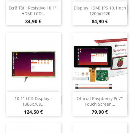
Ecrã Tátil Resistivo 10.1''
Display HDMI IPS 10.1inch
DESCONTINUADO
HDMI LCD...
1200x1920
Preço
Preço
84,90 €
84,90 €
10.1''LCD Display -
Official Raspberry Pi 7"
DESCONTINUADO
1366x768...
Touch Screen...
Preço
Preço
124,50 €
79,90 €