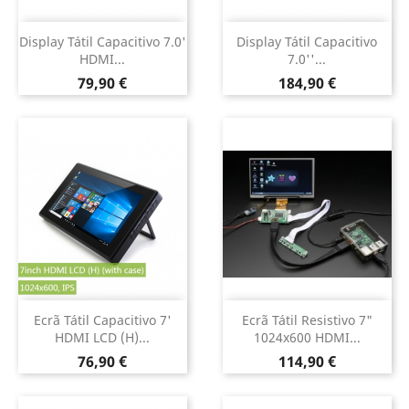
Display Tátil Capacitivo 7.0'
Display Tátil Capacitivo
HDMI...
7.0''...
Preço
Preço
79,90 €
184,90 €
Ecrã Tátil Capacitivo 7'
Ecrã Tátil Resistivo 7"
HDMI LCD (H)...
1024x600 HDMI...
Preço
Preço
76,90 €
114,90 €