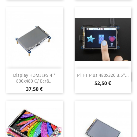
Display HDMI IPS 4''
PiTFT Plus 480x320 3.5"...
DESCONTINUADO
800x480 C/ Ecrã...
Preço
52,50 €
Preço
37,50 €