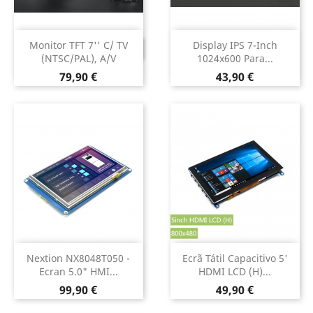
Monitor TFT 7'' C/ TV
Display IPS 7-Inch
DESCONTINUADO
(NTSC/PAL), A/V
1024x600 Para...
Preço
Preço
79,90 €
43,90 €
Nextion NX8048T050 -
Ecrã Tátil Capacitivo 5'
Ecran 5.0" HMI...
HDMI LCD (H)...
Preço
Preço
99,90 €
49,90 €