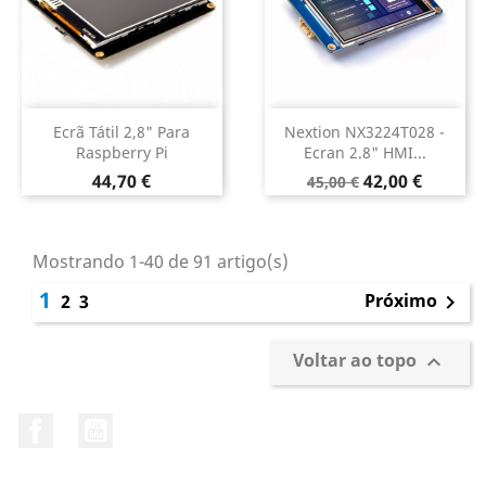
Ecrã Tátil 2,8" Para
Nextion NX3224T028 -
Raspberry Pi
Ecran 2.8" HMI...
Preço
Preço
Preço
44,70 €
42,00 €
45,00 €
normal
Mostrando 1-40 de 91 artigo(s)
1
Próximo
2
3

Voltar ao topo

Facebook
YouTube