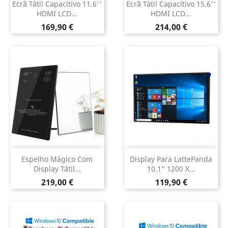
Ecrã Tátil Capacitivo 11.6''
Ecrã Tátil Capacitivo 15.6''
HDMI LCD...
HDMI LCD...
Preço
Preço
169,90 €
214,00 €
Espelho Mágico Com
Display Para LattePanda
Display Tátil...
10.1" 1200 X...
Preço
Preço
219,00 €
119,90 €