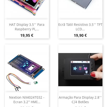
HAT Display 3.5'' Para
Ecrã Tátil Resistivo 3.5'' TFT
Raspberry Pi,...
LCD...
Preço
Preço
19,95 €
19,90 €
Nextion NX4024T032 -
Armação Para Display 2.8''
Ecran 3.2" HMI...
C/4 Botões