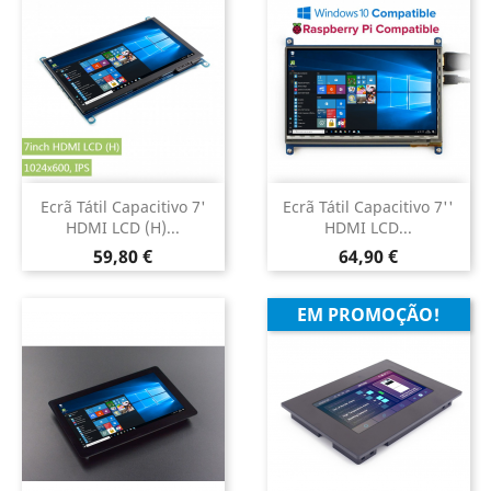
Ecrã Tátil Capacitivo 7'
Ecrã Tátil Capacitivo 7''
HDMI LCD (H)...
HDMI LCD...
Preço
Preço
59,80 €
64,90 €
EM PROMOÇÃO!