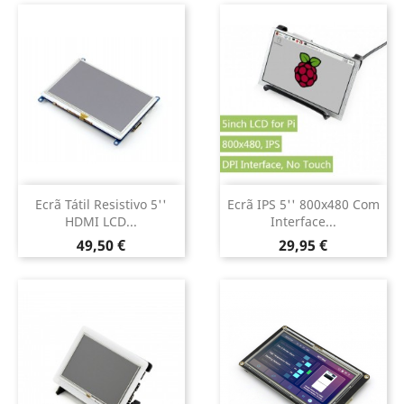
Ecrã Tátil Resistivo 5''
Ecrã IPS 5'' 800x480 Com
HDMI LCD...
Interface...
Preço
Preço
49,50 €
29,95 €