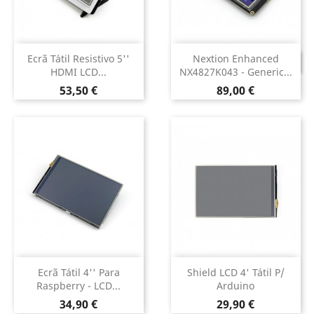
Ecrã Tátil Resistivo 5''
Nextion Enhanced
DESCONTINUADO
HDMI LCD...
NX4827K043 - Generic...
Preço
Preço
53,50 €
89,00 €
Ecrã Tátil 4'' Para
Shield LCD 4' Tátil P/
Raspberry - LCD...
Arduino
Preço
Preço
34,90 €
29,90 €