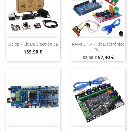
Ciclop - Kit De Electrónica
RAMPS 1.4 - Kit Electrónica
DESCONTINUADO
P/...
Preço
159,90 €
Preço
Preço
57,40 €
82,00 €
normal