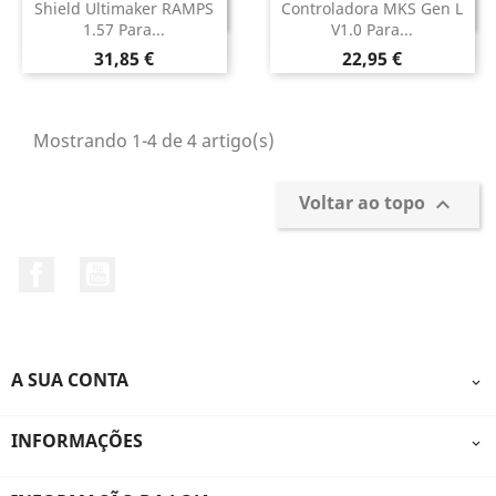
Shield Ultimaker RAMPS
Controladora MKS Gen L
DESCONTINUADO
DESCONTINUADO
1.57 Para...
V1.0 Para...
Preço
Preço
31,85 €
22,95 €
Mostrando 1-4 de 4 artigo(s)
Voltar ao topo

Facebook
YouTube
A SUA CONTA

INFORMAÇÕES
