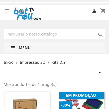
shopping_cart



MENU
Início
Impressão 3D
Kits DIY

Mostrando 1-4 de 4 artigo(s)
EM PROMOÇÃO!
-30%