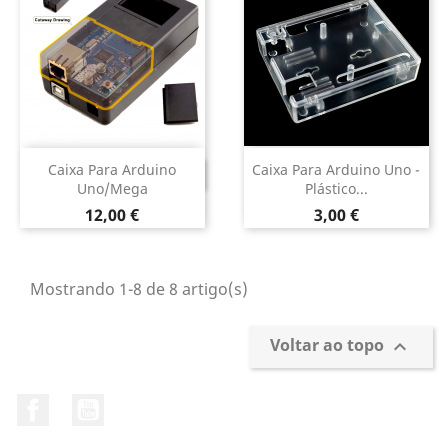
Caixa Para Arduino
Caixa Para Arduino Uno -
DESCONTINUADO
Uno/Mega
Plástico...
Preço
Preço
12,00 €
3,00 €
Mostrando 1-8 de 8 artigo(s)
Voltar ao topo

Facebook
YouTube