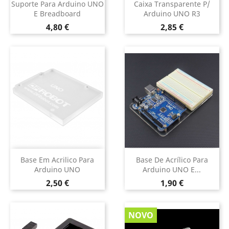
Suporte Para Arduino UNO
Caixa Transparente P/
E Breadboard
Arduino UNO R3
Preço
Preço
4,80 €
2,85 €
Base Em Acrilico Para
Base De Acrílico Para
Arduino UNO
Arduino UNO E...
Preço
Preço
2,50 €
1,90 €
NOVO