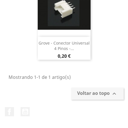
Grove - Conector Universal
4 Pinos -...
Preço
0,20 €
Mostrando 1-1 de 1 artigo(s)
Voltar ao topo

Facebook
YouTube