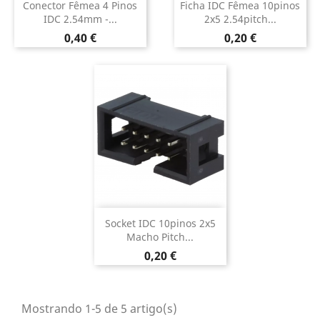
Conector Fêmea 4 Pinos
Ficha IDC Fêmea 10pinos
IDC 2.54mm -...
2x5 2.54pitch...
Preço
Preço
0,40 €
0,20 €
Socket IDC 10pinos 2x5
Macho Pitch...
Preço
0,20 €
Mostrando 1-5 de 5 artigo(s)