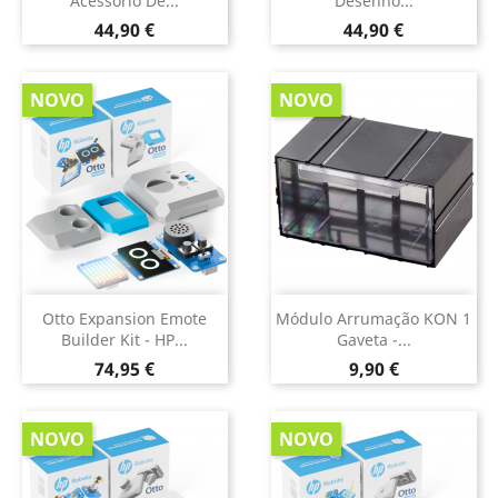
Acessório De...
Desenho...
Preço
Preço
44,90 €
44,90 €
NOVO
NOVO
Otto Expansion Emote
Módulo Arrumação KON 1
Builder Kit - HP...
Gaveta -...
Preço
Preço
74,95 €
9,90 €
NOVO
NOVO