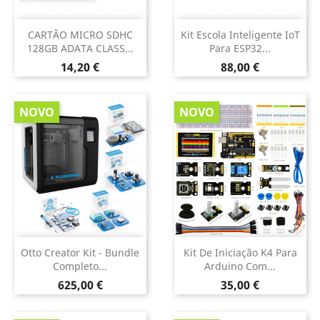
CARTÃO MICRO SDHC
Kit Escola Inteligente IoT
128GB ADATA CLASS...
Para ESP32...
Preço
Preço
14,20 €
88,00 €
NOVO
NOVO
Otto Creator Kit - Bundle
Kit De Iniciação K4 Para
Completo...
Arduino Com...
Preço
Preço
625,00 €
35,00 €