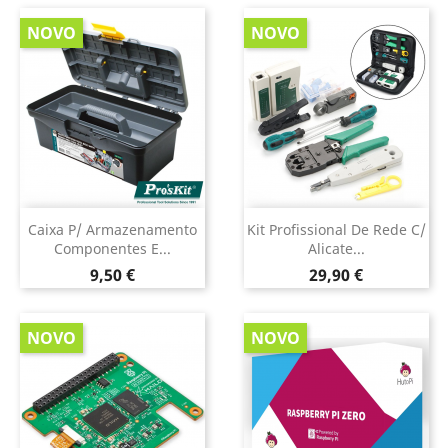
NOVO
NOVO
Caixa P/ Armazenamento
Kit Profissional De Rede C/
Componentes E...
Alicate...
Preço
Preço
9,50 €
29,90 €
NOVO
NOVO