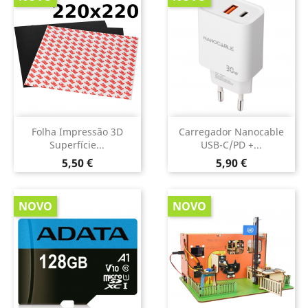
Folha Impressão 3D
Carregador Nanocable
Superfície...
USB-C/PD +...
Preço
Preço
5,50 €
5,90 €
NOVO
NOVO