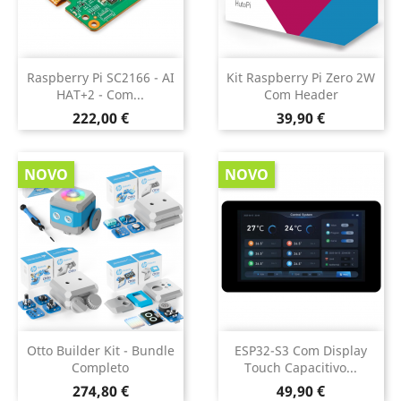
Raspberry Pi SC2166 - AI
Kit Raspberry Pi Zero 2W
HAT+2 - Com...
Com Header
Preço
Preço
222,00 €
39,90 €
NOVO
NOVO
Otto Builder Kit - Bundle
ESP32-S3 Com Display
Completo
Touch Capacitivo...
Preço
Preço
274,80 €
49,90 €