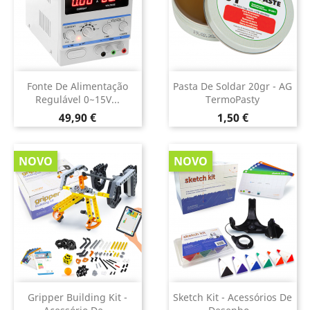
Fonte De Alimentação
Pasta De Soldar 20gr - AG
Regulável 0~15V...
TermoPasty
Preço
Preço
49,90 €
1,50 €
NOVO
NOVO
Gripper Building Kit -
Sketch Kit - Acessórios De