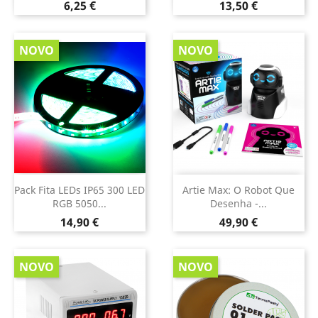
Preço
Preço
6,25 €
13,50 €
NOVO
NOVO
Pack Fita LEDs IP65 300 LED
Artie Max: O Robot Que
RGB 5050...
Desenha -...
Preço
Preço
14,90 €
49,90 €
NOVO
NOVO