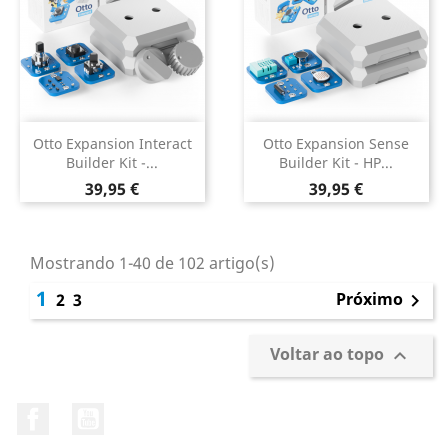
Otto Expansion Interact
Otto Expansion Sense
Builder Kit -...
Builder Kit - HP...
Preço
Preço
39,95 €
39,95 €
Mostrando 1-40 de 102 artigo(s)
1
Próximo
2
3

Voltar ao topo

Facebook
YouTube