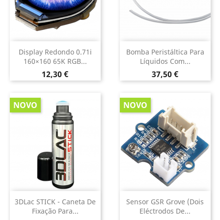
Display Redondo 0.71i
Bomba Peristáltica Para
160×160 65K RGB...
Líquidos Com...
Preço
Preço
12,30 €
37,50 €
NOVO
NOVO
3DLac STICK - Caneta De
Sensor GSR Grove (dois
Fixação Para...
Eléctrodos De...