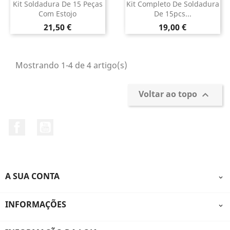
Kit Soldadura De 15 Peças
Kit Completo De Soldadura
Com Estojo
De 15pcs...
Preço
Preço
21,50 €
19,00 €
Mostrando 1-4 de 4 artigo(s)
Voltar ao topo

Facebook
YouTube
A SUA CONTA

INFORMAÇÕES
