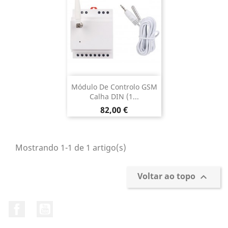
Módulo De Controlo GSM
Calha DIN (1...
Preço
82,00 €
Mostrando 1-1 de 1 artigo(s)
Voltar ao topo

Facebook
YouTube