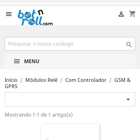
shopping_cart



MENU
Início
Módulos Relé
Com Controlador
GSM &
GPRS

Mostrando 1-1 de 1 artigo(s)