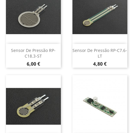
Sensor De Pressão RP-
Sensor De Pressão RP-C7.6-
C18.3-ST
LT
Preço
Preço
6,00 €
4,80 €