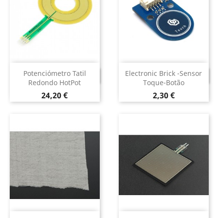
Potenciómetro Tatil
Electronic Brick -Sensor
DESCONTINUADO
DESCONTINUADO
Redondo HotPot
Toque-Botão
Preço
Preço
24,20 €
2,30 €