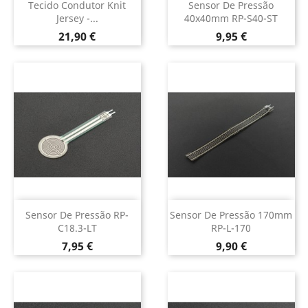
Tecido Condutor Knit
Sensor De Pressão
Jersey -...
40x40mm RP-S40-ST
Preço
Preço
21,90 €
9,95 €
Sensor De Pressão RP-
Sensor De Pressão 170mm
C18.3-LT
RP-L-170
Preço
Preço
7,95 €
9,90 €