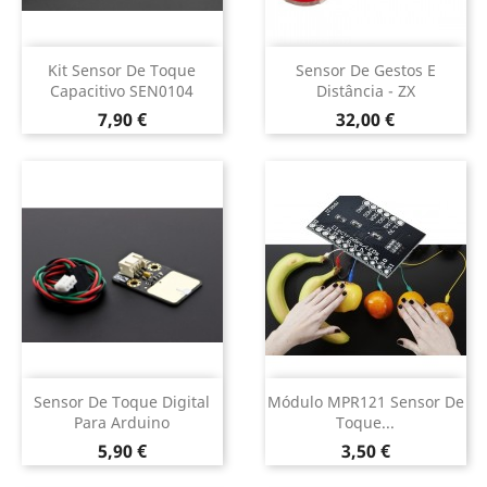
Kit Sensor De Toque
Sensor De Gestos E
Capacitivo SEN0104
Distância - ZX
Preço
Preço
7,90 €
32,00 €
Sensor De Toque Digital
Módulo MPR121 Sensor De
Para Arduino
Toque...
Preço
Preço
5,90 €
3,50 €