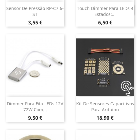
Sensor De Pressão RP-C7.6-
Touch Dimmer Para LEDs 4
DESCONTINUADO
ST
Estados:...
Preço
Preço
3,55 €
6,50 €
Dimmer Para Fita LEDs 12V
Kit De Sensores Capacitivos
72W Com...
Para Arduino
Preço
Preço
9,50 €
18,90 €