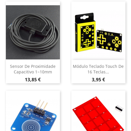
Sensor De Proximidade
Módulo Teclado Touch De
Capacitivo 1~10mm
16 Teclas...
Preço
Preço
13,85 €
3,95 €