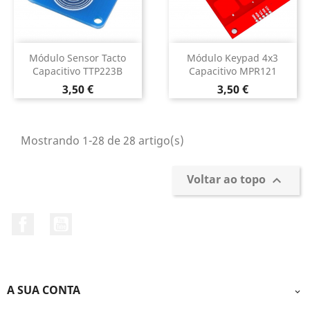
Módulo Sensor Tacto
Módulo Keypad 4x3
Capacitivo TTP223B
Capacitivo MPR121
Preço
Preço
3,50 €
3,50 €
Mostrando 1-28 de 28 artigo(s)
Voltar ao topo

Facebook
YouTube
A SUA CONTA
