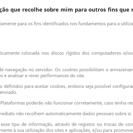
ão que recolhe sobre mim para outros fins que n
itamente para os fins identificados nos fundamentos para a utiliz
camente colocada nos discos rígidos dos computadores e/ou di
 de navegação no servidor. Os cookies possibilitam o armazena
s e analisar e rever performances do site.
definidos para aceitar cookies, embora seja possível configura
 enviado.
 Plataformas poderão não funcionar corretamente, caso tenha re
 imediato não recolhem automaticamente dados pessoais sobre si.
sse tipo de informação, através de registos ou trocas de corr
ente à sua utilização dos sites e aplicações, e/ou para promove