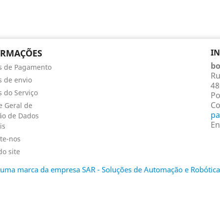
ORMAÇÕES
I
bo
s de Pagamento
Ru
 de envio
48
 do Serviço
Po
Co
 Geral de
pa
ão de Dados
En
is
te-nos
o site
é uma marca da empresa SAR - Soluções de Automação e Robótica