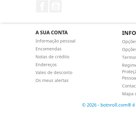
Facebook
YouTube
A SUA CONTA
INF
Informação pessoal
Opçõe
Encomendas
Opções
Notas de crédito
Termos
Endereços
Regime
Proteç
Vales de desconto
Pessoa
Os meus alertas
Contac
Mapa d
© 2026 - botnroll.com® 