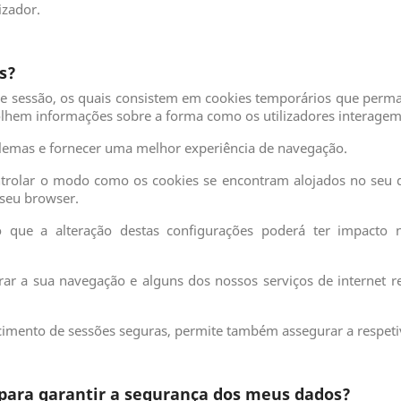
izador.
s?
de sessão, os quais consistem em cookies temporários que per
recolhem informações sobre a forma como os utilizadores interag
oblemas e fornecer uma melhor experiência de navegação.
trolar o modo como os cookies se encontram alojados no seu di
 seu browser.
o que a alteração destas configurações poderá ter impacto
rar a sua navegação e alguns dos nossos serviços de internet 
ecimento de sessões seguras, permite também assegurar a respet
ara garantir a segurança dos meus dados?