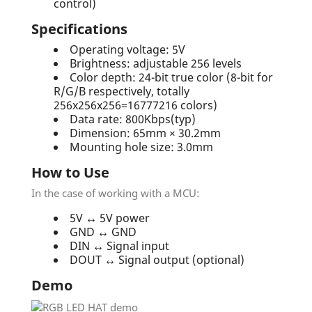
control)
Specifications
Operating voltage: 5V
Brightness: adjustable 256 levels
Color depth: 24-bit true color (8-bit for
R/G/B respectively, totally
256x256x256=16777216 colors)
Data rate: 800Kbps(typ)
Dimension: 65mm × 30.2mm
Mounting hole size: 3.0mm
How to Use
In the case of working with a MCU:
5V ↔ 5V power
GND ↔ GND
DIN ↔ Signal input
DOUT ↔ Signal output (optional)
Demo