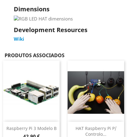
Dimensions
Development Resources
Wiki
PRODUTOS ASSOCIADOS
Raspberry Pi 3 Modelo B
HAT Raspberry Pi P/
Controlo...
Preço
42,90 €