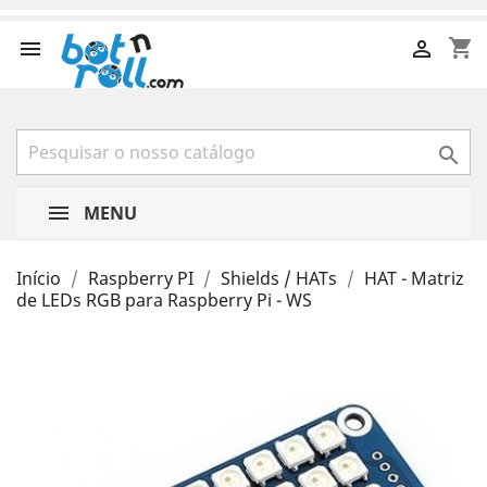
shopping_cart



MENU
Início
Raspberry PI
Shields / HATs
HAT - Matriz
de LEDs RGB para Raspberry Pi - WS