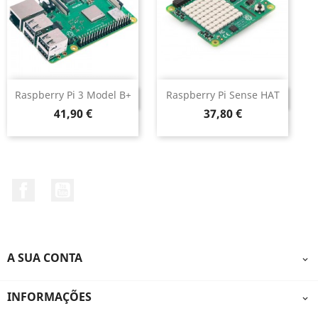
Raspberry Pi 3 Model B+
Raspberry Pi Sense HAT
DESCONTINUADO
DESCONTINUADO
Preço
Preço
41,90 €
37,80 €
Facebook
YouTube
A SUA CONTA

INFORMAÇÕES
