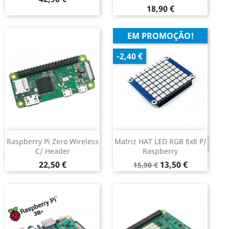
Preço
18,90 €
EM PROMOÇÃO!
-2,40 €
Raspberry Pi Zero Wireless
Matriz HAT LED RGB 8x8 P/
DESCONTINUADO
C/ Header
Raspberry
Preço
Preço
Preço
22,50 €
13,50 €
15,90 €
normal