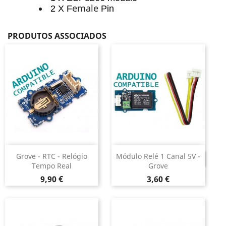
emale
2 X F
Pin
PRODUTOS ASSOCIADOS
Grove - RTC - Relógio
Módulo Relé 1 Canal 5V -
DESCONTINUADO
Tempo Real
Grove
Preço
Preço
9,90 €
3,60 €