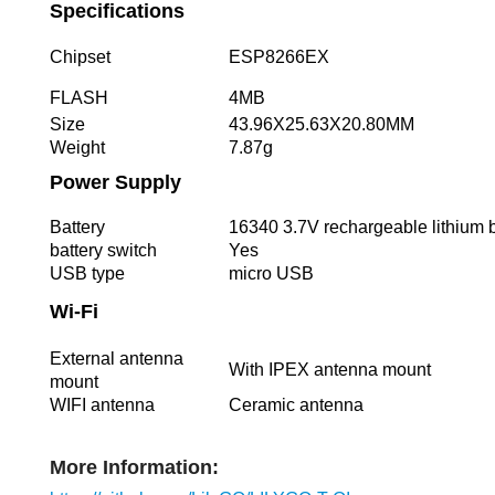
Specifications
Chipset
ESP8266EX
FLASH
4MB
Size
43.96X25.63X20.80MM
Weight
7.87g
Power Supply
Battery
16340 3.7V rechargeable lithium b
battery switch
Yes
USB type
micro USB
Wi-Fi
External antenna
With IPEX antenna mount
mount
WIFI antenna
Ceramic antenna
More Information: