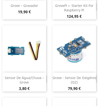
Grove – Gravador
GrovePi＋ Starter Kit For
DESCONTINUADO
Raspberry Pi
Preço
19,90 €
Preço
124,95 €
Sensor De Água/Chuva –
Grove - Sensor De Oxigénio
DESCONTINUADO
DESCONTINUADO
Grove
(O2)
Preço
Preço
3,80 €
79,90 €