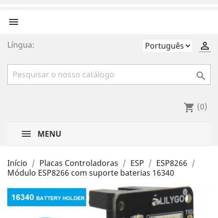

Língua:


(0)
shopping_cart
MENU
Início
Placas Controladoras
ESP
ESP8266
Módulo ESP8266 com suporte baterias 16340