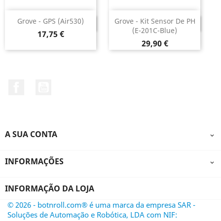
Grove - GPS (Air530)
Grove - Kit Sensor De PH
DESCONTINUADO
DESCONTINUADO
(E-201C-Blue)
Preço
17,75 €
Preço
29,90 €
Facebook
YouTube
A SUA CONTA

INFORMAÇÕES

INFORMAÇÃO DA LOJA
© 2026 - botnroll.com® é uma marca da empresa SAR -
Soluções de Automação e Robótica, LDA com NIF: