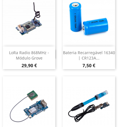
LoRa Radio 868MHz -
Bateria Recarregável 16340
DESCONTINUADO
Módulo Grove
| CR123A...
Preço
Preço
29,90 €
7,50 €