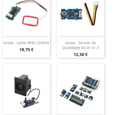
Grove - Leitor RFID 125KHz
Grove - Sensor De
Qualidade Do Ar V1.3
Preço
18,75 €
Preço
12,50 €