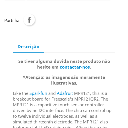
Partilhar
Descrição
Se tiver alguma dúvida neste produto não
hesite em
contactar-nos
.
*Atenção: as imagens são meramente
ilustrativas.
Like the
Sparkfun
and
Adafruit
MPR121, this is a
breakout board for Freescale's MPR121QR2. The
MPR121 is a capacitive touch sensor controller
driven by an I2C interface. The chip can control up
to twelve individual electrodes, as well as a
simulated thirteenth electrode. The MPR121 also
features eight LED driving pins. When these pins