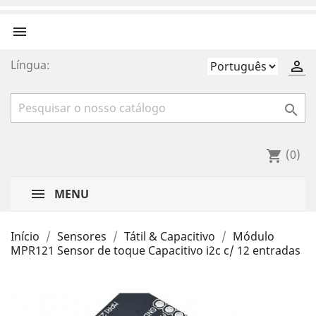

Língua:


(0)
shopping_cart
MENU
Início
Sensores
Tátil & Capacitivo
Módulo
MPR121 Sensor de toque Capacitivo i2c c/ 12 entradas