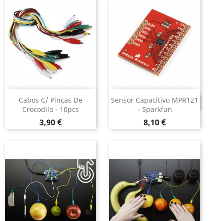
Cabos C/ Pinças De
Sensor Capacitivo MPR121
DESCONTINUADO
Crocodilo - 10pcs
- Sparkfun
Preço
Preço
3,90 €
8,10 €