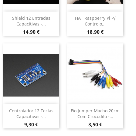
Shield 12 Entradas
HAT Raspberry Pi P/
Capacitivas -...
Controlo...
Preço
Preço
14,90 €
18,90 €
Controlador 12 Teclas
Fio Jumper Macho 20cm
Capacitivas -...
Com Crocodilo -...
Preço
Preço
9,30 €
3,50 €