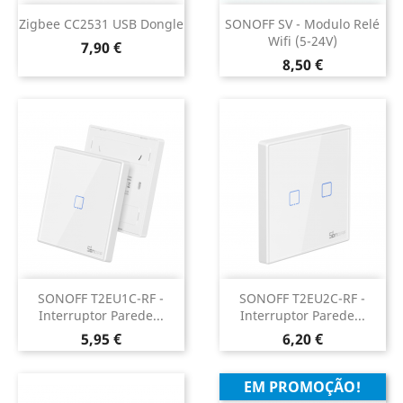
Zigbee CC2531 USB Dongle
SONOFF SV - Modulo Relé
Wifi (5-24V)
Preço
7,90 €
Preço
8,50 €
SONOFF T2EU1C-RF -
SONOFF T2EU2C-RF -
Interruptor Parede...
Interruptor Parede...
Preço
Preço
5,95 €
6,20 €
EM PROMOÇÃO!