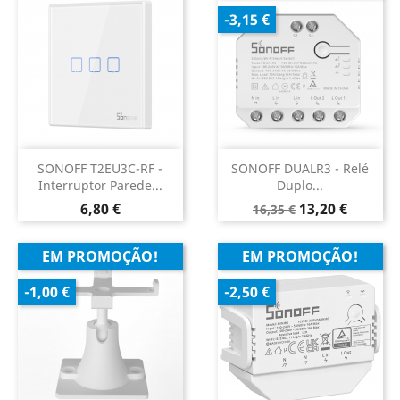
-3,15 €
SONOFF T2EU3C-RF -
SONOFF DUALR3 - Relé
Interruptor Parede...
Duplo...
Preço
Preço
Preço
6,80 €
13,20 €
16,35 €
normal
EM PROMOÇÃO!
EM PROMOÇÃO!
-1,00 €
-2,50 €