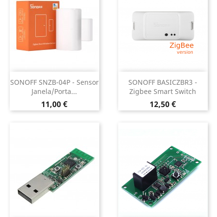
SONOFF SNZB-04P - Sensor
SONOFF BASICZBR3 -
Janela/Porta...
Zigbee Smart Switch
Preço
Preço
11,00 €
12,50 €