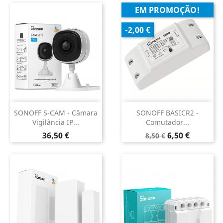
EM PROMOÇÃO!
-2,00 €
SONOFF S-CAM - Câmara
SONOFF BASICR2 -
Vigilância IP...
Comutador...
Preço
Preço
Preço
36,50 €
6,50 €
8,50 €
normal