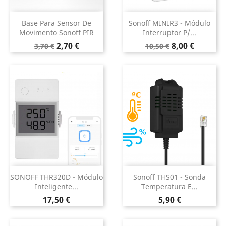
Base Para Sensor De
Sonoff MINIR3 - Módulo
Movimento Sonoff PIR
Interruptor P/...
Preço
Preço
Preço
Preço
2,70 €
8,00 €
3,70 €
10,50 €
normal
normal
SONOFF THR320D - Módulo
Sonoff THS01 - Sonda
Inteligente...
Temperatura E...
Preço
Preço
17,50 €
5,90 €