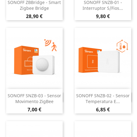
SONOFF ZBBridge - Smart
SONOFF SNZB-01 -
Zigbee Bridge
Interruptor S/fios...
Preço
Preço
28,90 €
9,80 €
SONOFF SNZB-03 - Sensor
SONOFF SNZB-02 - Sensor
DESCONTINUADO
DESCONTINUADO
Movimento ZigBee
Temperatura E...
Preço
Preço
7,00 €
6,85 €