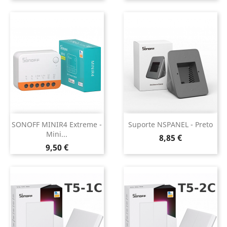
normal
normal
SONOFF MINIR4 Extreme -
Suporte NSPANEL - Preto
Mini...
Preço
8,85 €
Preço
9,50 €