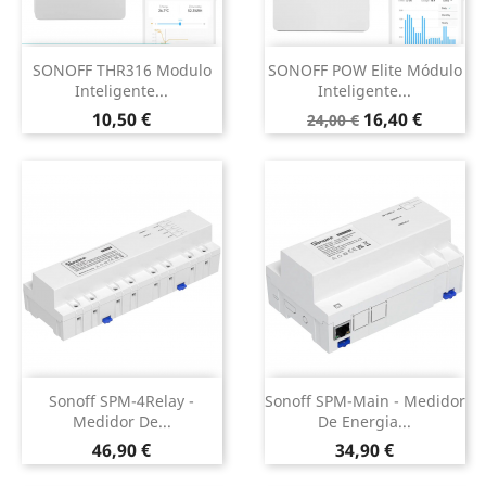
SONOFF THR316 Modulo
SONOFF POW Elite Módulo
Inteligente...
Inteligente...
Preço
Preço
Preço
10,50 €
16,40 €
24,00 €
normal
Sonoff SPM-4Relay -
Sonoff SPM-Main - Medidor
Medidor De...
De Energia...
Preço
Preço
46,90 €
34,90 €