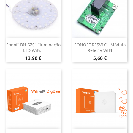
Sonoff BN-SZ01 Iluminação
SONOFF RE5V1C - Módulo
LED WiFi...
Relé 5V WIFI
Preço
Preço
13,90 €
5,60 €