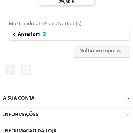
Preço
29,50 €
Mostrando 41-75 de 75 artigo(s)
2
Anterior

1
Voltar ao topo

Facebook
YouTube
A SUA CONTA

INFORMAÇÕES

INFORMAÇÃO DA LOJA