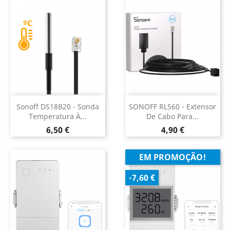
Sonoff DS18B20 - Sonda
SONOFF RL560 - Extensor
Temperatura À...
De Cabo Para...
Preço
Preço
6,50 €
4,90 €
EM PROMOÇÃO!
-7,60 €