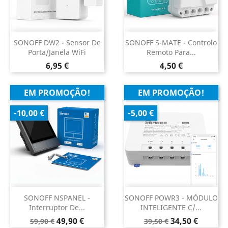
SONOFF DW2 - Sensor De
SONOFF S-MATE - Controlo
Porta/Janela WiFi
Remoto Para...
Preço
Preço
6,95 €
4,50 €
EM PROMOÇÃO!
EM PROMOÇÃO!
-10,00 €
-5,00 €
SONOFF NSPANEL -
SONOFF POWR3 - MÓDULO
Interruptor De...
INTELIGENTE C/...
Preço
Preço
Preço
Preço
49,90 €
34,50 €
59,90 €
39,50 €