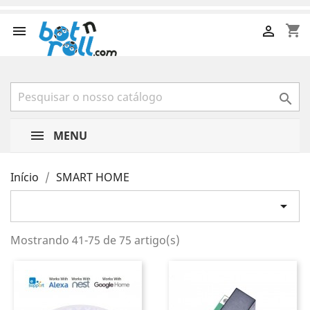
shopping_cart



MENU
Início
SMART HOME

Mostrando 41-75 de 75 artigo(s)