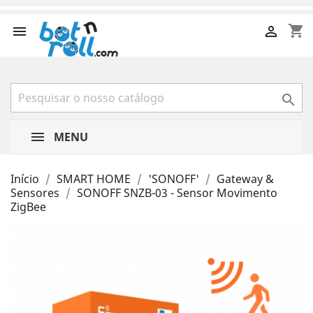
shopping_cart



MENU
Início
SMART HOME
'SONOFF'
Gateway &
Sensores
SONOFF SNZB-03 - Sensor Movimento
ZigBee