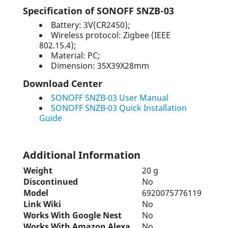
Specification of SONOFF SNZB-03
Battery: 3V(CR2450);
Wireless protocol: Zigbee (IEEE
802.15.4);
Material: PC;
Dimension: 35X39X28mm
Download Center
SONOFF SNZB-03 User Manual
SONOFF SNZB-03 Quick Installation
Guide
Additional Information
Weight
20 g
Discontinued
No
Model
6920075776119
Link Wiki
No
Works With Google Nest
No
Works With Amazon Alexa
No