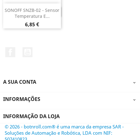
SONOFF SNZB-02 - Sensor
DESCONTINUADO
Temperatura E...
Preço
6,85 €
Facebook
YouTube
A SUA CONTA

INFORMAÇÕES

INFORMAÇÃO DA LOJA
© 2026 - botnroll.com® é uma marca da empresa SAR -
Soluções de Automação e Robótica, LDA com NIF:
507410823