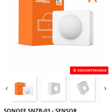
DESCONTINUADO


SONOFF SNZB-03 - SENSOR