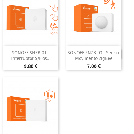
SONOFF SNZB-01 -
SONOFF SNZB-03 - Sensor
DESCONTINUADO
Interruptor S/fios...
Movimento ZigBee
Preço
Preço
9,80 €
7,00 €