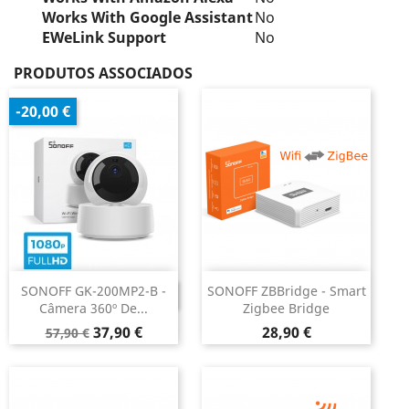
Works With Google Assistant
No
EWeLink Support
No
PRODUTOS ASSOCIADOS
-20,00 €
SONOFF GK-200MP2-B -
SONOFF ZBBridge - Smart
DESCONTINUADO
Câmera 360º De...
Zigbee Bridge
Preço
Preço
Preço
37,90 €
28,90 €
57,90 €
normal