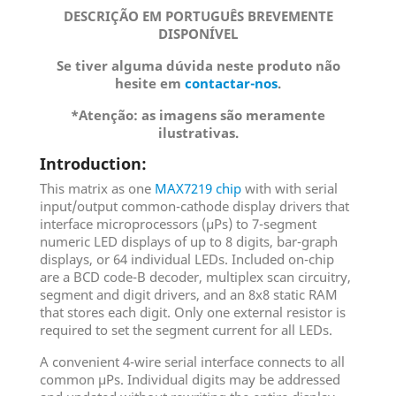
DESCRIÇÃO EM PORTUGUÊS BREVEMENTE
DISPONÍVEL
Se tiver alguma dúvida neste produto não
hesite em
contactar-nos
.
*Atenção: as imagens são meramente
ilustrativas.
Introduction:
This matrix as one
MAX7219 chip
with with serial
input/output common-cathode display drivers that
interface microprocessors (µPs) to 7-segment
numeric LED displays of up to 8 digits, bar-graph
displays, or 64 individual LEDs. Included on-chip
are a BCD code-B decoder, multiplex scan circuitry,
segment and digit drivers, and an 8x8 static RAM
that stores each digit. Only one external resistor is
required to set the segment current for all LEDs.
A convenient 4-wire serial interface connects to all
common µPs. Individual digits may be addressed