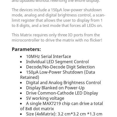
and updated without rewriting the entire display.
The devices include a 150µA low-power shutdown
mode, analog and digital brightness control, a scan-
limit register that allows the user to display from 1
to 8 digits, and a test mode that forces all LEDs on.
This Matrix requires only three IO ports from the
microcontroller to drive the matrix with no flicker!
Parameters:
10MHz Serial Interface
Individual LED Segment Control
Decode/No-Decode Digit Selection
150µA Low-Power Shutdown (Data
Retained)
Digital and Analog Brightness Control
Display Blanked on Power-Up
Drive Common-Cathode LED Display
5V working voltage
A single MAX7219 chip can drive a total
of 8x8 dot matrix
Size (4xMatrix): 3.2 cm*3.2 cm *1.3 cm