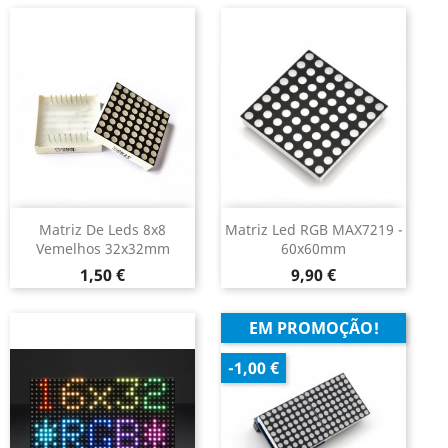
Matriz De Leds 8x8
Matriz Led RGB MAX7219 -
Vemelhos 32x32mm
60x60mm
Preço
Preço
1,50 €
9,90 €
EM PROMOÇÃO!
-1,00 €