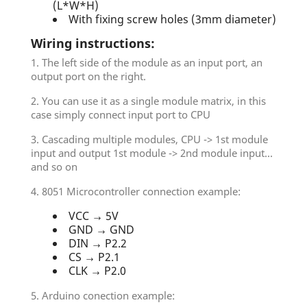
(L*W*H)
With fixing screw holes (3mm diameter)
Wiring instructions:
1. The left side of the module as an input port, an
output port on the right.
2. You can use it as a single module matrix, in this
case simply connect input port to CPU
3. Cascading multiple modules, CPU -> 1st module
input and output 1st module -> 2nd module input...
and so on
4. 8051 Microcontroller connection example:
VCC → 5V
GND → GND
DIN → P2.2
CS → P2.1
CLK → P2.0
5. Arduino conection example: