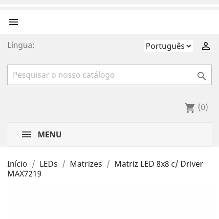

Língua:


(0)
shopping_cart
MENU
Início
LEDs
Matrizes
Matriz LED 8x8 c/ Driver
MAX7219