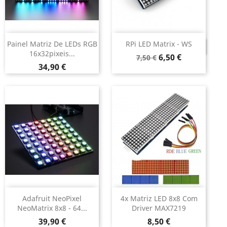
Painel Matriz De LEDs RGB
RPi LED Matrix - WS
DESCONTINUADO
16x32pixeis...
Preço
Preço
6,50 €
7,50 €
Preço
34,90 €
normal
Adafruit NeoPixel
4x Matriz LED 8x8 Com
NeoMatrix 8x8 - 64...
Driver MAX7219
Preço
Preço
39,90 €
8,50 €