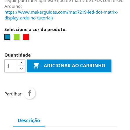
seguir para interligar este tipo de matriz de LEDs com o seu
Arduino:
https://www.makerguides.com/max7219-led-dot-matrix-
display-arduino-tutorial/
Seleccione a cor do produto:
Verde
Vermelho
Azul
Quantidade

ADICIONAR AO CARRINHO
Partilhar
Descrição