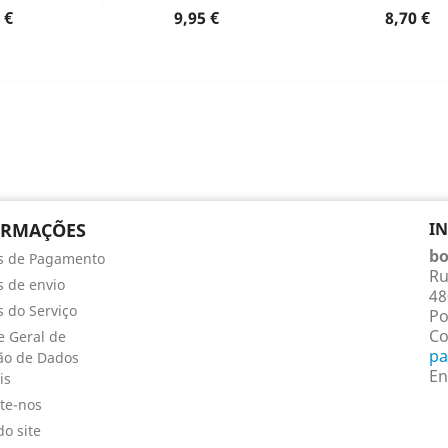
o produto
Dados do produto
Dados do p


o
Preço
Preço
 €
9,95 €
8,70 €
ORMAÇÕES
I
bo
s de Pagamento
Ru
 de envio
48
 do Serviço
Po
Co
 Geral de
pa
ão de Dados
En
is
te-nos
o site