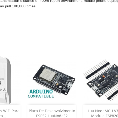
ransmission distance of 400m (open environment, mobile phone equip
y pull 100,000 times
ar
Adicionar
Adicionar


és WiFi Para
Placa De Desenvolvimento
Lua NodeMCU V3
a...
ESP32 LuaNode32
Module ESP8266