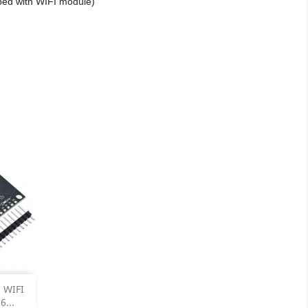
ped with WIFI module)

 WIFI
...