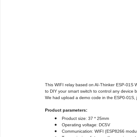
This WIFI relay based on AI-Thinker ESP-01S WIF
to DIY your smart switch to control any devic
We had upload a demo code in the ESP0-01S, ju
Product parameters:
Product size: 37 * 25mm
Operating voltage: DC5V
Communication: WIFI (ESP8266 modu