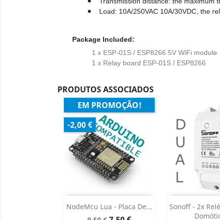
Transmission distance: the maximum t
Load: 10A/250VAC 10A/30VDC, the rela
Package Included:
1 x ESP-01S / ESP8266 5V WiFi module
1 x Relay board ESP-01S / ESP8266
PRODUTOS ASSOCIADOS
EM PROMOÇÃO!
-2,00 €
Adicionar
Adicion

NodeMcu Lua - Placa De...
Sonoff - 2x Rel
Domótic
Preço
Preço
7,50 €
9,50 €