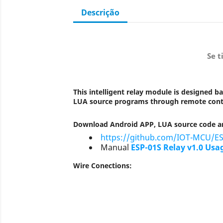
Descrição
Se t
This intelligent relay module is designed 
LUA source programs through remote contro
Download Android APP, LUA source code a
https://github.com/IOT-MCU/ESP
Manual
ESP-01S Relay v1.0 Usa
Wire Conections: