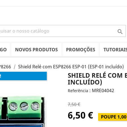

OGO
NOVOS PRODUTOS
PROMOÇÕES
TUTORIAI
P8266
Shield Relé com ESP8266 ESP-01 (ESP-01 incluído)
SHIELD RELÉ COM E
!
INCLUÍDO)
: MRE04042
Referência
7,50 €
6,50 €
POUPE 1,00