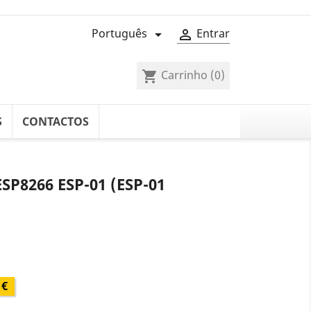
Português
Entrar


Carrinho
(0)
shopping_cart
S
CONTACTOS
SP8266 ESP-01 (ESP-01
 €