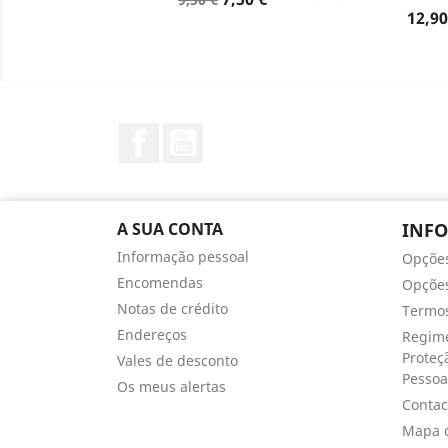
Dados do produto
Dados d


Preç
normal
12,90
Facebook
YouTube
A SUA CONTA
INF
Informação pessoal
Opçõe
Encomendas
Opções
Notas de crédito
Termos
Endereços
Regime
Proteç
Vales de desconto
Pessoa
Os meus alertas
Contac
Mapa d