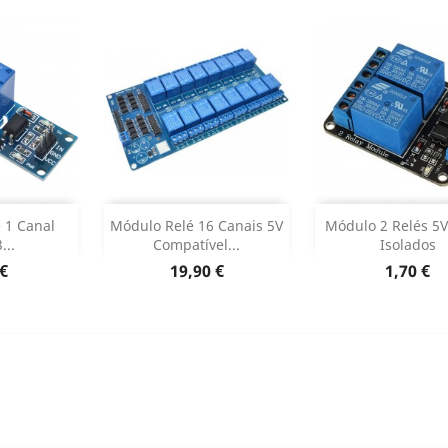
ar
Adicionar
Adicionar


 1 Canal
Módulo Relé 16 Canais 5V
Módulo 2 Relés 5V
...
Compatível...
Isolados
o produto
Dados do produto
Dados do p


o
Preço
Preço
 €
19,90 €
1,70 €