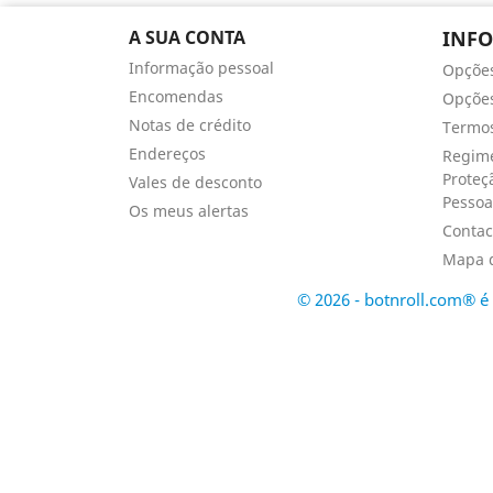
A SUA CONTA
INF
Informação pessoal
Opçõe
Encomendas
Opções
Notas de crédito
Termos
Endereços
Regime
Proteç
Vales de desconto
Pessoa
Os meus alertas
Contac
Mapa d
© 2026 - botnroll.com® 