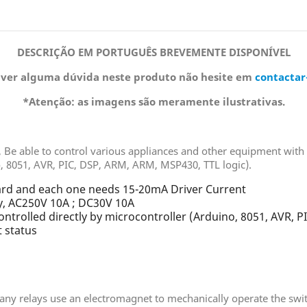
DESCRIÇÃO EM PORTUGUÊS BREVEMENTE DISPONÍVEL
iver alguma dúvida neste produto não hesite em
contactar
*Atenção: as imagens são meramente ilustrativas.
, Be able to control various appliances and other equipment with l
o, 8051, AVR, PIC, DSP, ARM, ARM, MSP430, TTL logic).
oard and each one needs 15-20mA Driver Current
ay, AC250V 10A ; DC30V 10A
ontrolled directly by microcontroller (Arduino, 8051, AVR,
t status
 Many relays use an electromagnet to mechanically operate the swit