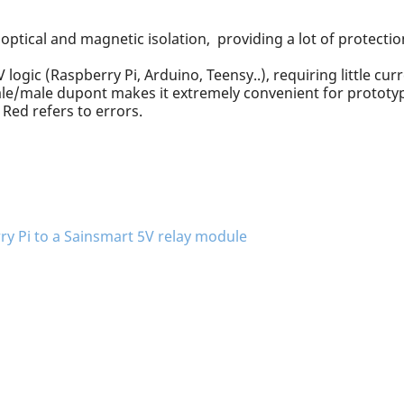
optical and magnetic isolation, providing a lot of protection
logic (Raspberry Pi, Arduino, Teensy..), requiring little curr
le/male dupont makes it extremely convenient for prototy
 Red refers to errors.
y Pi to a Sainsmart 5V relay module