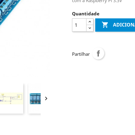
com a Raspberry Pi 3.3V
Quantidade

ADICION
Partilhar
