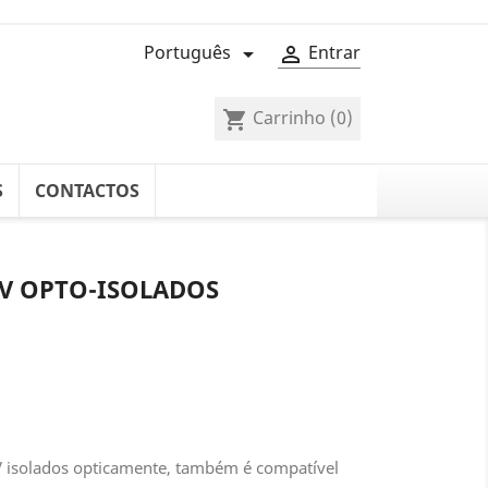
Português
Entrar


Carrinho
(0)
shopping_cart
S
CONTACTOS
5V OPTO-ISOLADOS
V isolados opticamente, também é compatível