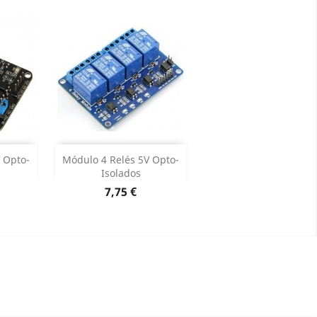
Adicionar


 Opto-
Módulo 4 Relés 5V Opto-
Isolados
roduto
Dados do produto

Preço
7,75 €