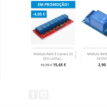
EM PROMOÇÃO!
-4,05 €
DESCONTINUADO
Adicion

Módulo Relé 8 Canais 5V
Módulo Relé
DESCONTINUADO
(em Linha)...
5V/3V3
Dados d

Preço
Preço
Preç
15,65 €
2,90
19,70 €
normal
Facebook
YouTube