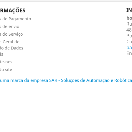
ORMAÇÕES
I
bo
s de Pagamento
Ru
 de envio
48
 do Serviço
Po
Co
 Geral de
pa
ão de Dados
En
is
te-nos
o site
é uma marca da empresa SAR - Soluções de Automação e Robótica