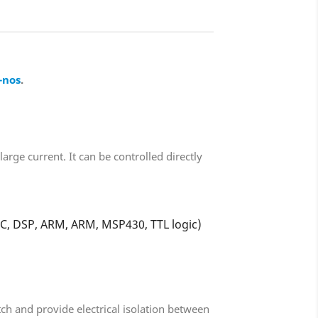
-nos
.
arge current. It can be controlled directly
 PIC, DSP, ARM, ARM, MSP430, TTL logic)
ch and provide electrical isolation between