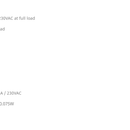
230VAC at full load
oad
1 A / 230VAC
 0.075W