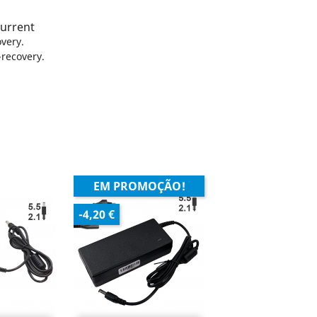
current
very.
recovery.
EM PROMOÇÃO!
-4,20 €