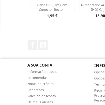
DESCON
Adicionar


Cabo DC 0,2m Com
Alimentador A
DESCO
Conector Recto...
(HQ) C/ J
Dados do produto

Preço
Preç
1,95 €
15,90
Facebook
YouTube
A SUA CONTA
INF
Informação pessoal
Opçõe
Encomendas
Opções
Notas de crédito
Termos
Endereços
Regime
Proteç
Vales de desconto
Pessoa
Os meus alertas