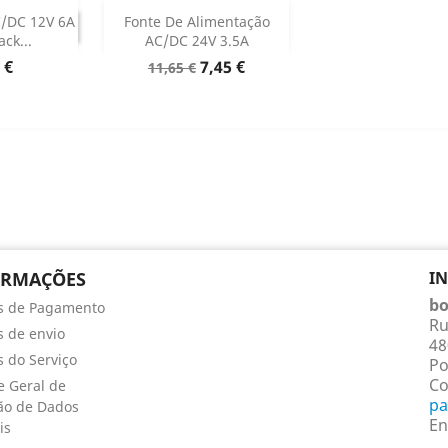
TINUADO
Adicionar

C/DC 12V 6A
Fonte De Alimentação
NTINUADO
ack...
AC/DC 24V 3.5A
Dados do produto

o
Preço
Preço
 €
7,45 €
11,65 €
normal
ORMAÇÕES
I
bo
s de Pagamento
Ru
 de envio
48
 do Serviço
Po
Co
 Geral de
pa
ão de Dados
En
is