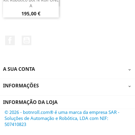
DESCONTINUADO
A
Preço
195,00 €
Facebook
YouTube
A SUA CONTA

INFORMAÇÕES

INFORMAÇÃO DA LOJA
© 2026 - botnroll.com® é uma marca da empresa SAR -
Soluções de Automação e Robótica, LDA com NIF:
507410823