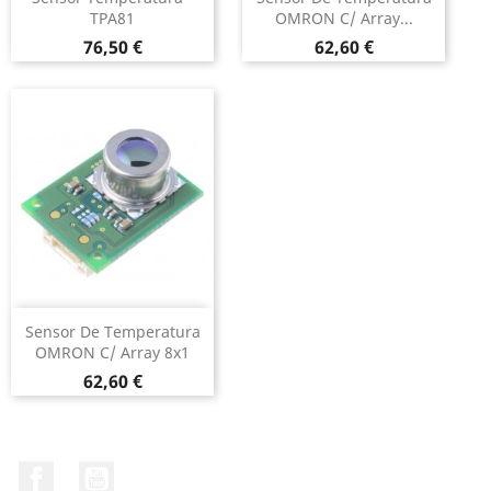
TPA81
OMRON C/ Array...
Preço
Preço
76,50 €
62,60 €
Sensor De Temperatura
OMRON C/ Array 8x1
Preço
62,60 €
Facebook
YouTube