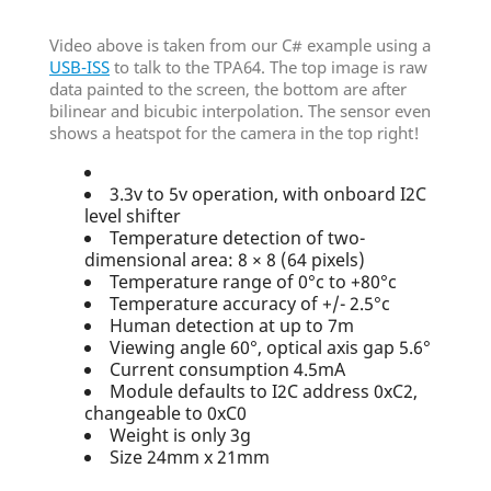
Video above is taken from our C# example using a
USB-ISS
to talk to the TPA64. The top image is raw
data painted to the screen, the bottom are after
bilinear and bicubic interpolation. The sensor even
shows a heatspot for the camera in the top right!
3.3v to 5v operation, with onboard I2C
level shifter
Temperature detection of two-
dimensional area: 8 × 8 (64 pixels)
Temperature range of 0°c to +80°c
Temperature accuracy of +/- 2.5°c
Human detection at up to 7m
Viewing angle 60°, optical axis gap 5.6°
Current consumption 4.5mA
Module defaults to I2C address 0xC2,
changeable to 0xC0
Weight is only 3g
Size 24mm x 21mm