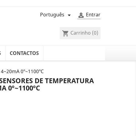
Português
Entrar


Carrinho
(0)
shopping_cart
S
CONTACTOS
a 4~20mA 0º~1100ºC
SENSORES DE TEMPERATURA
A 0º~1100ºC