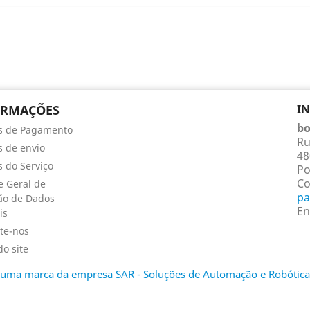
ORMAÇÕES
I
bo
s de Pagamento
Ru
 de envio
48
 do Serviço
Po
Co
 Geral de
pa
ão de Dados
En
is
te-nos
o site
é uma marca da empresa SAR - Soluções de Automação e Robótica