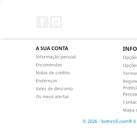
Facebook
YouTube
A SUA CONTA
INF
Informação pessoal
Opçõe
Encomendas
Opções
Notas de crédito
Termos
Endereços
Regime
Proteç
Vales de desconto
Pessoa
Os meus alertas
Contac
Mapa d
© 2026 - botnroll.com® 