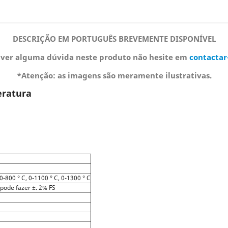
DESCRIÇÃO EM PORTUGUÊS BREVEMENTE DISPONÍVEL
iver alguma dúvida neste produto não hesite em
contactar
*Atenção: as imagens são meramente ilustrativas.
eratura
 0-800 ° C, 0-1100 ° C, 0-1300 ° C
 pode fazer ±. 2% FS