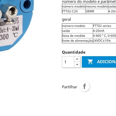
número do modelo e parâmet
número modelo
mesmo modelo
saída
FTT02-C20
SBWR
4-20
geral
número modelo
FTT02 series
saída
4-20mA
faixa de medida
0-400 ° C, 0-600
fonte de alimentação
24VDC±10%
Quantidade

ADICION
Partilhar