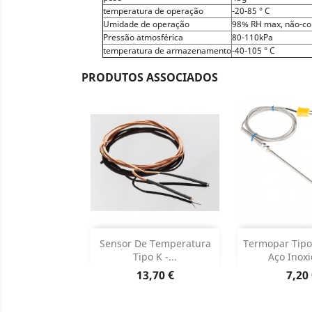
temperatura de operação
-20-85 ° C
Umidade de operação
98% RH max, não-c
Pressão atmosférica
80-110kPa
temperatura de armazenamento
-40-105 ° C
PRODUTOS ASSOCIADOS
Adicionar
Adicion

Sensor De Temperatura
Termopar Tipo
Tipo K -...
Aço Inoxi
Dados do produto
Dados d


Preço
Preç
13,70 €
7,20