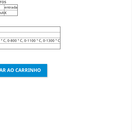
ros
entrada
mA
K
 ° C, 0-800 ° C, 0-1100 ° C, 0-1300 ° C
AR AO CARRINHO