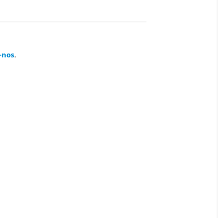
-nos
.