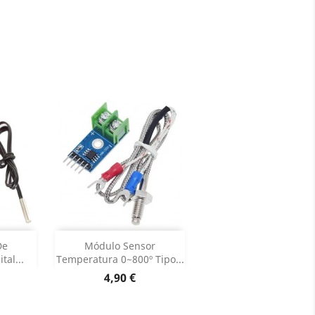
Adicionar


De
Módulo Sensor
al...
Temperatura 0~800º Tipo...
roduto
Dados do produto

Preço
4,90 €