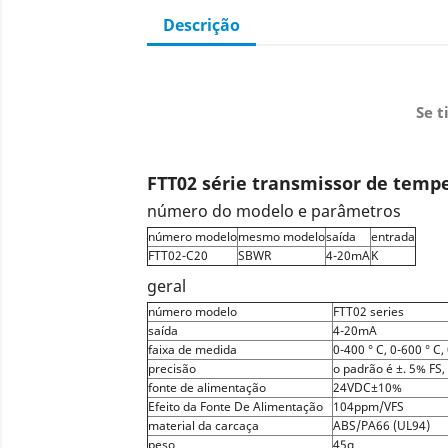
Descrição
Se t
FTT02 série transmissor de temp
número do modelo e parâmetros
número modelo
mesmo modelo
saída
entrada
FTT02-C20
SBWR
4-20mA
K
geral
número modelo
FTT02 series
saída
4-20mA
faixa de medida
0-400 ° C, 0-600 ° C,
precisão
o padrão é ±. 5% FS,
fonte de alimentação
24VDC±10%
Efeito da Fonte De Alimentação
104ppm/VFS
material da carcaça
ABS/PA66 (UL94)
peso
45g