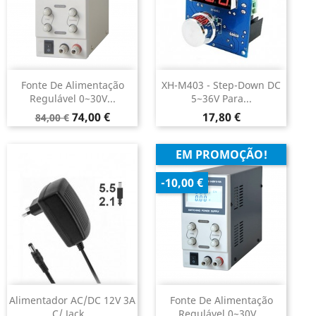
Fonte De Alimentação
XH-M403 - Step-Down DC
Regulável 0~30V...
5~36V Para...
Preço
Preço
Preço
74,00 €
17,80 €
84,00 €
normal
EM PROMOÇÃO!
-10,00 €
Alimentador AC/DC 12V 3A
Fonte De Alimentação
C/ Jack...
Regulável 0~30V...