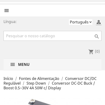

Língua:


(0)
shopping_cart
MENU
Início
Fontes de Alimentação
Conversor DC/DC
Regulável
Step Down
Conversor DC-DC Buck /
Boost 0.5~30V 4A 50W c/ Display