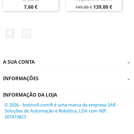
Preço
Preço
Preço
7,60 €
139,00 €
149,00 €
normal
Facebook
YouTube
A SUA CONTA

INFORMAÇÕES

INFORMAÇÃO DA LOJA
© 2026 - botnroll.com® é uma marca da empresa SAR -
Soluções de Automação e Robótica, LDA com NIF:
507410823