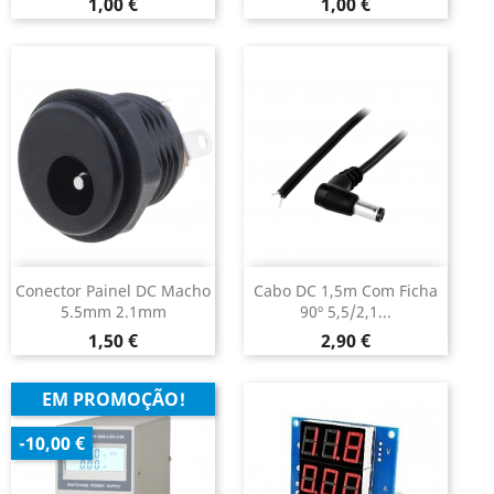
Preço
Preço
1,00 €
1,00 €
Conector Painel DC Macho
Cabo DC 1,5m Com Ficha
5.5mm 2.1mm
90º 5,5/2,1...
Preço
Preço
1,50 €
2,90 €
EM PROMOÇÃO!
-10,00 €