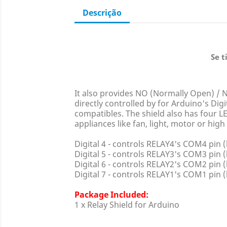
Descrição
Se t
It also provides NO (Normally Open) / NC
directly controlled by for Arduino's Di
compatibles. The shield also has four LE
appliances like fan, light, motor or high
Digital 4 - controls RELAY4's COM4 pin (l
Digital 5 - controls RELAY3's COM3 pin (l
Digital 6 - controls RELAY2's COM2 pin (l
Digital 7 - controls RELAY1's COM1 pin (l
Package Included:
1 x Relay Shield for Arduino