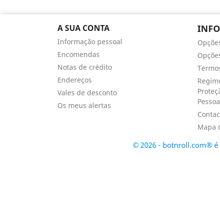
A SUA CONTA
INF
Informação pessoal
Opçõe
Encomendas
Opções
Notas de crédito
Termos
Endereços
Regime
Proteç
Vales de desconto
Pessoa
Os meus alertas
Contac
Mapa d
© 2026 - botnroll.com® 