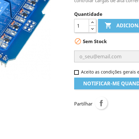
controlar cargas de alta corre
Quantidade

ADICION

Sem Stock
Aceito as condições gerais e
NOTIFICAR-ME QUAND
Partilhar