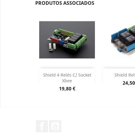
PRODUTOS ASSOCIADOS
Adicionar
Adicion

Shield 4 Relés C/ Socket
Shield Rel
Xbee
Preç
24,50
Dados do produto
Dados d


Preço
19,80 €
Facebook
YouTube