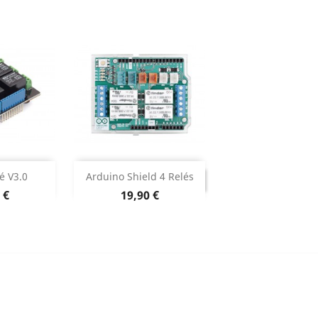
DESCONTINUADO
ar


é V3.0
Arduino Shield 4 Relés
DESCONTINUADO
o
Preço
 €
19,90 €
o produto