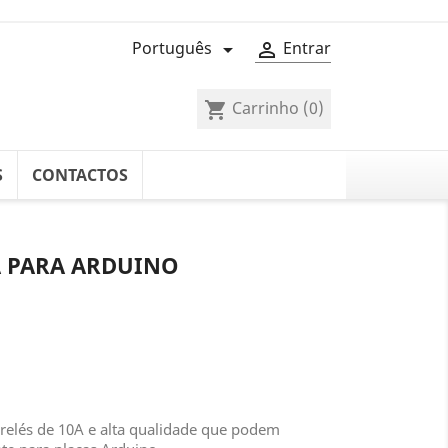
Português
Entrar


Carrinho
(0)
shopping_cart
S
CONTACTOS
0A PARA ARDUINO
 relés de 10A e alta qualidade que podem