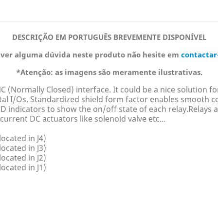
DESCRIÇÃO EM PORTUGUÊS BREVEMENTE DISPONÍVEL
iver alguma dúvida neste produto não hesite em
contactar
*Atenção: as imagens são meramente ilustrativas.
 (Normally Closed) interface. It could be a nice solution fo
gital I/Os. Standardized shield form factor enables smooth 
D indicators to show the on/off state of each relay.Relays a
 current DC actuators like solenoid valve etc...
ocated in J4)
ocated in J3)
ocated in J2)
ocated in J1)