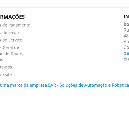
ORMAÇÕES
I
bo
s de Pagamento
Ru
 de envio
48
 do Serviço
Po
Co
 Geral de
pa
ão de Dados
En
is
te-nos
o site
é uma marca da empresa SAR - Soluções de Automação e Robótica