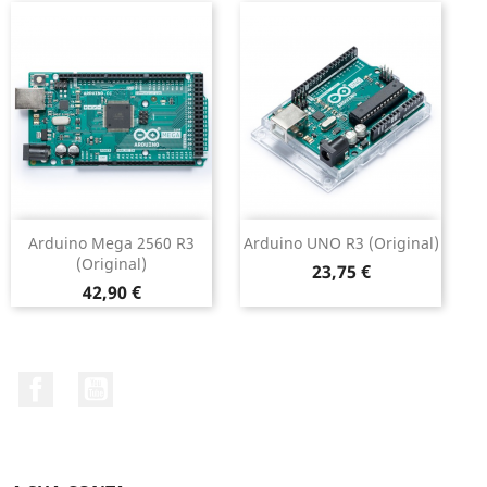
Arduino Mega 2560 R3
Arduino UNO R3 (original)
(original)
Preço
23,75 €
Preço
42,90 €
Facebook
YouTube