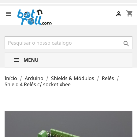
shopping_cart



MENU
Início
Arduino
Shields & Módulos
Relés
Shield 4 Relés c/ socket xbee