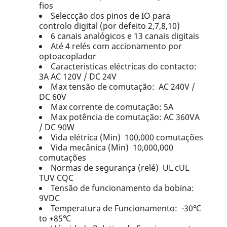
fios
Seleccção dos pinos de IO para
controlo digital (por defeito 2,7,8,10)
6 canais analógicos e 13 canais digitais
Até 4 relés com accionamento por
optoacoplador
Caracteristicas eléctricas do contacto:
3A AC 120V / DC 24V
Max tensão de comutação: AC 240V /
DC 60V
Max corrente de comutação: 5A
Max potência de comutação: AC 360VA
/ DC 90W
Vida elétrica (Min) 100,000 comutações
Vida mecânica (Min) 10,000,000
comutações
Normas de segurança (relé) UL cUL
TUV CQC
Tensão de funcionamento da bobina:
9VDC
Temperatura de Funcionamento: -30℃
to +85℃