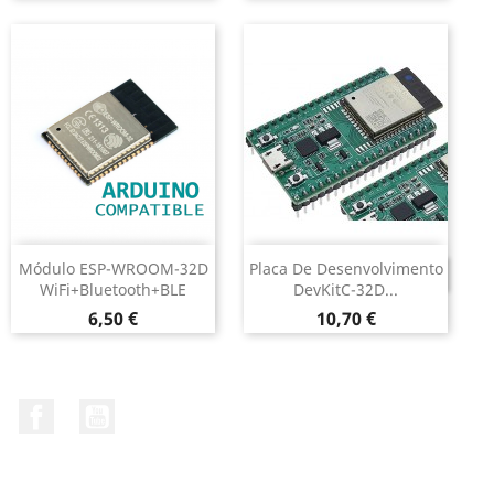
Módulo ESP-WROOM-32D
Placa De Desenvolvimento
DESCONTINUADO
WiFi+Bluetooth+BLE
DevKitC-32D...
Preço
Preço
6,50 €
10,70 €
Facebook
YouTube