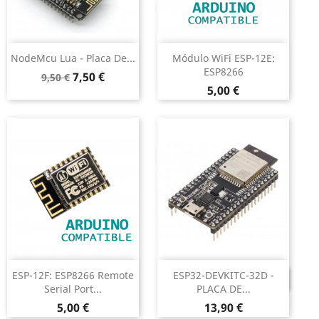
NodeMcu Lua - Placa De...
Módulo WiFi ESP-12E:
ESP8266
Preço
Preço
7,50 €
9,50 €
Preço
normal
5,00 €
ESP-12F: ESP8266 Remote
ESP32-DEVKITC-32D -
DESCONTINUADO
Serial Port...
PLACA DE...
Preço
Preço
5,00 €
13,90 €