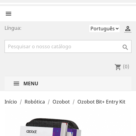

Língua:


(0)
shopping_cart
MENU
Início
Robótica
Ozobot
Ozobot Bit+ Entry Kit