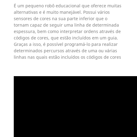
É um pequeno robô educacional que oferece muitas
alternativas e é muito manejável. Possui vários
sensores de cores na sua parte inferior que o
tornam capaz de seguir uma linha de determinada
espessura, bem como interpretar ordens através de
códigos de cores, que estão incluídos em um guia.
Graças a isso, é possível programá-lo para realizar
determinados percursos através de uma ou várias
linhas nas quais estão incluídos os códigos de cores