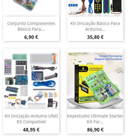
Conjunto Componentes
Kit Iniciação Básico Para
Básico Para...
Arduino...
Preço
Preço
6,90 €
35,80 €
Kit Iniciação Arduino UNO
Keyestudio Ultimate Starter
R3 Compatível
Kit For...
Preço
Preço
48,95 €
86,90 €