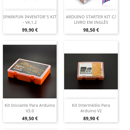
SPARKFUN INVENTOR'S KIT
ARDUINO STARTER KIT C/
- V4.1.2
LIVRO EM INGLÊS
Preço
Preço
99,90 €
98,50 €
Kit Iniciante Para Arduino
Kit Intermédio Para
V3.0
Arduino V2
Preço
Preço
49,50 €
89,90 €