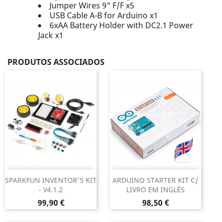
Jumper Wires 9" F/F x5
USB Cable A-B for Arduino x1
6xAA Battery Holder with DC2.1 Power
Jack x1
PRODUTOS ASSOCIADOS
SPARKFUN INVENTOR'S KIT
ARDUINO STARTER KIT C/
- V4.1.2
LIVRO EM INGLÊS
Preço
Preço
99,90 €
98,50 €