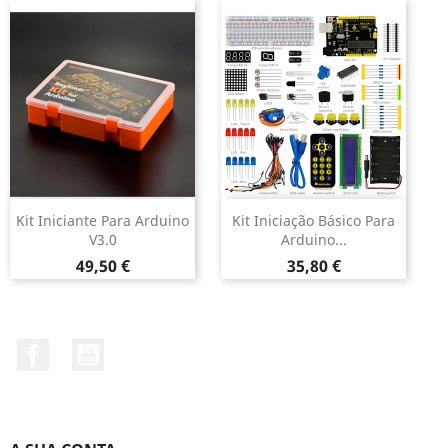
Kit Iniciante Para Arduino
Kit Iniciação Básico Para
V3.0
Arduino...
Preço
Preço
49,50 €
35,80 €
Facebook
YouTube