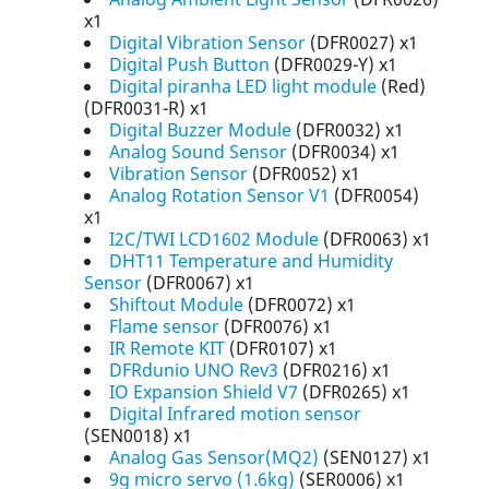
x1
Digital Vibration Sensor
(DFR0027) x1
Digital Push Button
(DFR0029-Y) x1
Digital piranha LED light module
(Red)
(DFR0031-R) x1
Digital Buzzer Module
(DFR0032) x1
Analog Sound Sensor
(DFR0034) x1
Vibration Sensor
(DFR0052) x1
Analog Rotation Sensor V1
(DFR0054)
x1
I2C/TWI LCD1602 Module
(DFR0063) x1
DHT11 Temperature and Humidity
Sensor
(DFR0067) x1
Shiftout Module
(DFR0072) x1
Flame sensor
(DFR0076) x1
IR Remote KIT
(DFR0107) x1
DFRdunio UNO Rev3
(DFR0216) x1
IO Expansion Shield V7
(DFR0265) x1
Digital Infrared motion sensor
(SEN0018) x1
Analog Gas Sensor(MQ2)
(SEN0127) x1
9g micro servo (1.6kg)
(SER0006) x1