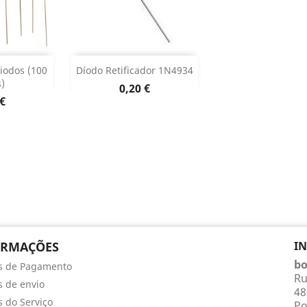
ar
Adicionar


iodos (100
Díodo Retificador 1N4934
)
Preço
0,20 €
o produto
Dados do produto

o
 €
ORMAÇÕES
I
bo
s de Pagamento
Ru
 de envio
48
 do Serviço
Po