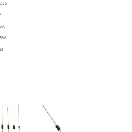
O35
V
.5A
.5W
ns