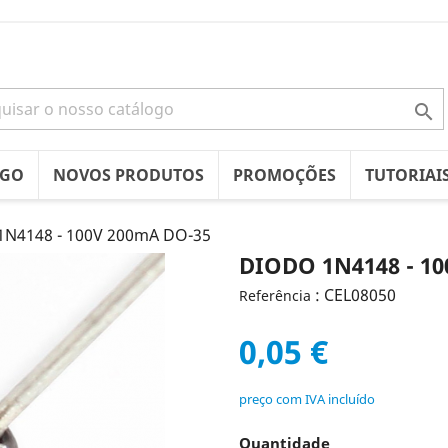

OGO
NOVOS PRODUTOS
PROMOÇÕES
TUTORIAI
1N4148 - 100V 200mA DO-35
DIODO 1N4148 - 10
: CEL08050
Referência
0,05 €
preço com IVA incluído
Quantidade