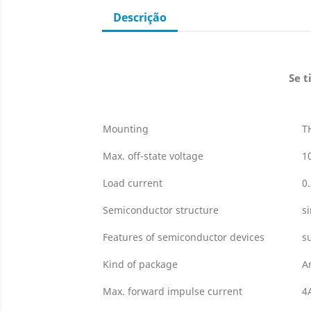
Descrição
Se t
Mounting
T
Max. off-state voltage
1
Load current
0
Semiconductor structure
s
Features of semiconductor devices
s
Kind of package
A
Max. forward impulse current
4