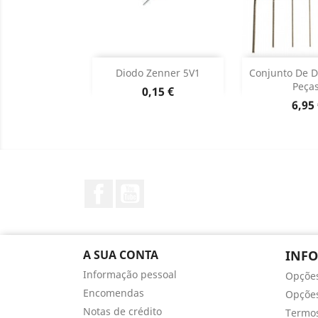
Adicionar
Adicion

Diodo Zenner 5V1
Conjunto De D
Peças
Preço
0,15 €
Dados do produto
Dados d


Preç
6,95
Facebook
YouTube
A SUA CONTA
INF
Informação pessoal
Opçõe
Encomendas
Opções
Notas de crédito
Termos