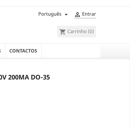
Português
Entrar


Carrinho
(0)
shopping_cart
S
CONTACTOS
0V 200MA DO-35