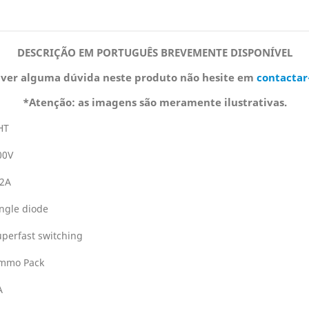
DESCRIÇÃO EM PORTUGUÊS BREVEMENTE DISPONÍVEL
iver alguma dúvida neste produto não hesite em
contactar
*Atenção: as imagens são meramente ilustrativas.
HT
00V
.2A
ingle diode
uperfast switching
mmo Pack
A